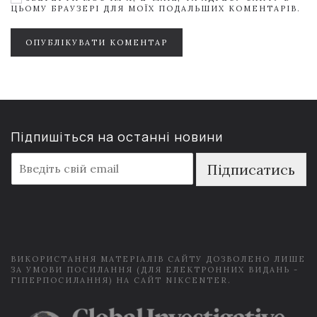
ЦЬОМУ БРАУЗЕРІ ДЛЯ МОЇХ ПОДАЛЬШИХ КОМЕНТАРІВ.
ОПУБЛІКУВАТИ КОМЕНТАР
Підпишіться на останні новини
E
Підписатись
m
a
i
l
*
ВИКОРИСТАННЯ МАТЕРІАЛІВ САЙТУ ДОЗВОЛЕНО ЛИШЕ
ЗА УМОВИ ПОСИЛАННЯ (ДЛЯ ЕЛЕКТРОННИХ ВИДАНЬ -
ГІПЕРПОСИЛАННЯ) НА САЙТ NIKCENTER.