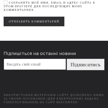
СОХРАНИТЬ МОЁ ИМЯ, EMAIL И АДРЕС САЙТА В
ЭТОМ БРАУЗЕРЕ ДЛЯ ПОСЛЕДУЮЩИХ МОИХ
КОММЕНТАРИЕВ.
ОТПРАВИТЬ КОММЕНТАРИЙ
Підпишіться на останні новини
E
Підписатись
m
a
i
l
*
ВИКОРИСТАННЯ МАТЕРІАЛІВ САЙТУ ДОЗВОЛЕНО ЛИШЕ
ЗА УМОВИ ПОСИЛАННЯ (ДЛЯ ЕЛЕКТРОННИХ ВИДАНЬ -
ГІПЕРПОСИЛАННЯ) НА САЙТ NIKCENTER.