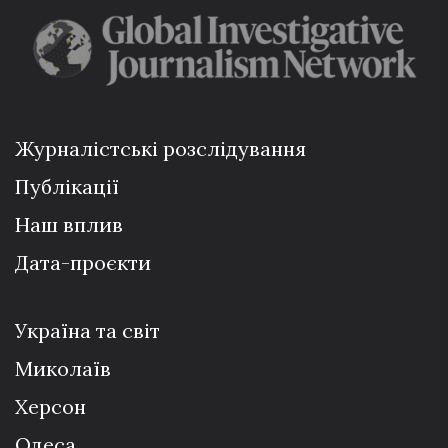
Журналістські розслідування
Публікації
Наш вплив
Дата-проєкти
Україна та світ
Миколаїв
Херсон
Одеса