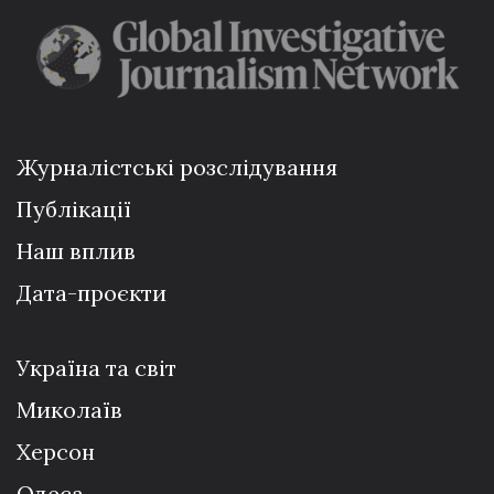
Журналістські розслідування
Публікації
Наш вплив
Дата-проєкти
Україна та світ
Миколаїв
Херсон
Одеса