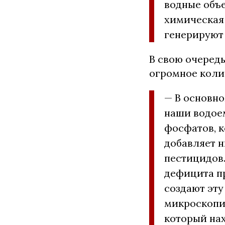
водные объе
химическая
генерируют 
В свою очередь
огромное коли
— В основно
наши водое
фосфатов, к
добавляет н
пестицидов.
дефицита пр
создают эту
микроскопич
который нах