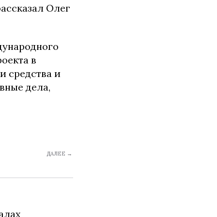
рассказал Олег
дународного
роекта в
и средства и
вные дела,
ДАЛЕЕ →
алах