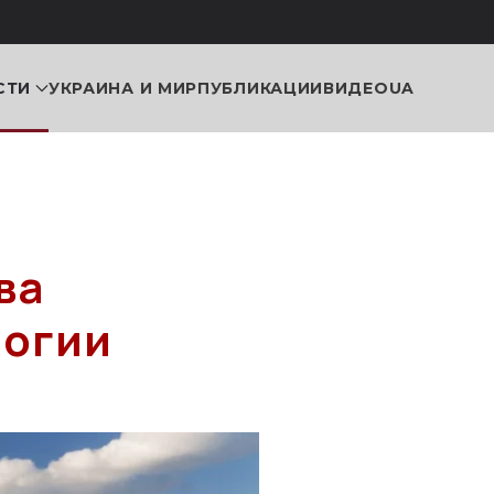
СТИ
УКРАИНА И МИР
ПУБЛИКАЦИИ
ВИДЕО
UA
ва
логии