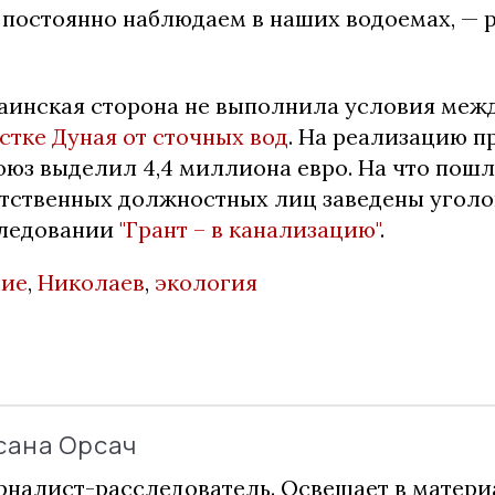
постоянно наблюдаем в наших водоемах, — 
аинская сторона не выполнила условия меж
стке Дуная от сточных вод
. На реализацию п
оюз выделил 4,4 миллиона евро. На что пошл
етственных должностных лиц заведены уголо
следовании
"Грант – в канализацию"
.
ние
,
Николаев
,
экология
сана Орсач
налист-расследователь. Освещает в матери