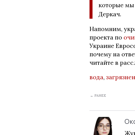
которые мы 
Деркач.
Напомним, укр
проекта по
очи
Украине Еврос
почему на отв
читайте в рас
вода
,
загрязне
← РАНЕЕ
Ок
Жур