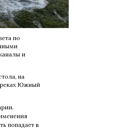
вета по
упными
каналы и
тола, на
в реках Южный
арии.
рименения
ть попадает в