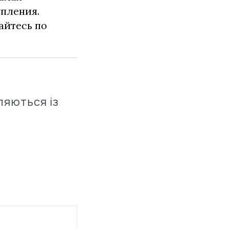
упления.
айтесь по
ляються із