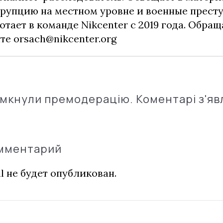
рупцию на местном уровне и военные прест
отает в команде Nikcenter с 2019 года. Обращ
чте
orsach@nikcenter.org
імкнули премодерацію. Коментарі з'яв
омментарий
l не будет опубликован.