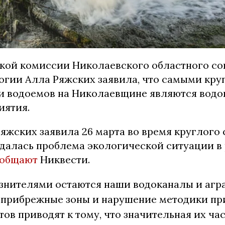
ской комиссии Николаевского областного со
огии Алла Ряжских заявила, что самыми кр
и водоемов на Николаевщине являются водо
иятия.
яжских заявила 26 марта во время круглого с
далась проблема экологической ситуации 
общают
Никвести.
знителями остаются наши водоканалы и агр
 прибрежные зоны и нарушение методики п
ов приводят к тому, что значительная их час