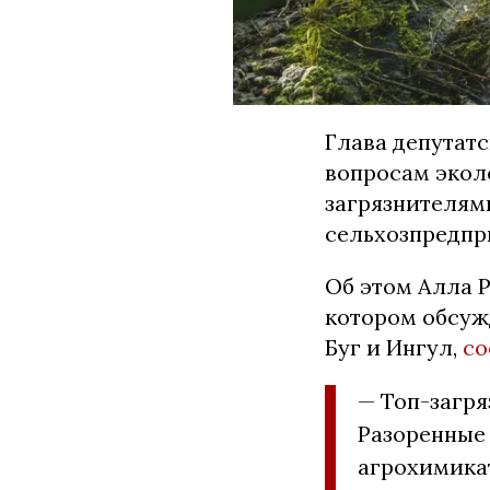
Глава депутат
вопросам экол
загрязнителям
сельхозпредпр
Об этом Алла Р
котором обсуж
Буг и Ингул,
со
— Топ-загря
Разоренные
агрохимикат