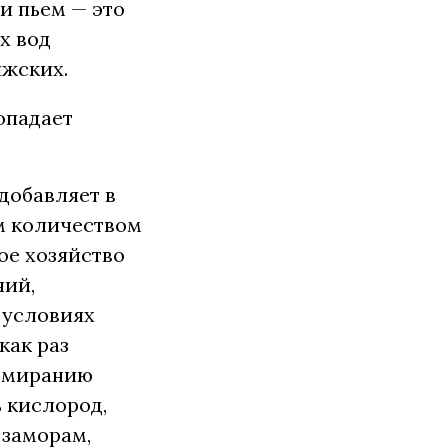
ми пьем — это
х вод
яжских.
попадает
 добавляет в
м количеством
ое хозяйство
ний,
 условиях
как раз
отмиранию
 кислород,
 заморам,