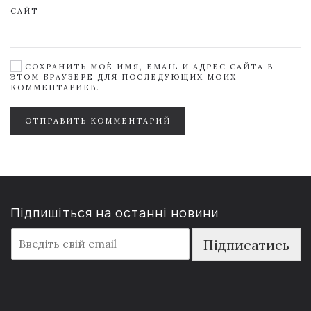
САЙТ
СОХРАНИТЬ МОЁ ИМЯ, EMAIL И АДРЕС САЙТА В
ЭТОМ БРАУЗЕРЕ ДЛЯ ПОСЛЕДУЮЩИХ МОИХ
КОММЕНТАРИЕВ.
ОТПРАВИТЬ КОММЕНТАРИЙ
Підпишіться на останні новини
E
Підписатись
m
a
i
l
*