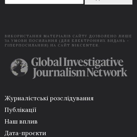
a
i
l
*
ВИКОРИСТАННЯ МАТЕРІАЛІВ САЙТУ ДОЗВОЛЕНО ЛИШЕ
ЗА УМОВИ ПОСИЛАННЯ (ДЛЯ ЕЛЕКТРОННИХ ВИДАНЬ -
ГІПЕРПОСИЛАННЯ) НА САЙТ NIKCENTER.
Журналістські розслідування
Публікації
Наш вплив
Дата-проєкти