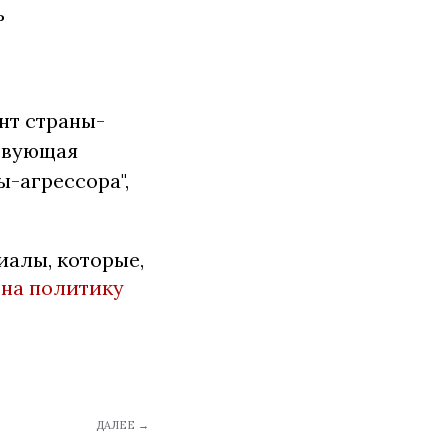
ь
нт страны-
ствующая
ы-агрессора",
алы, которые,
 на политику
ДАЛЕЕ →