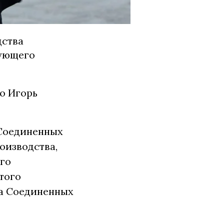
дства
вующего
о Игорь
 Соединенных
оизводства,
го
того
а Соединенных