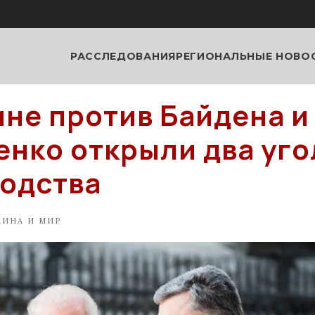
РАССЛЕДОВАНИЯ
РЕГИОНАЛЬНЫЕ НОВО
ине против Байдена и
нко открыли два уг
одства
АИНА И МИР