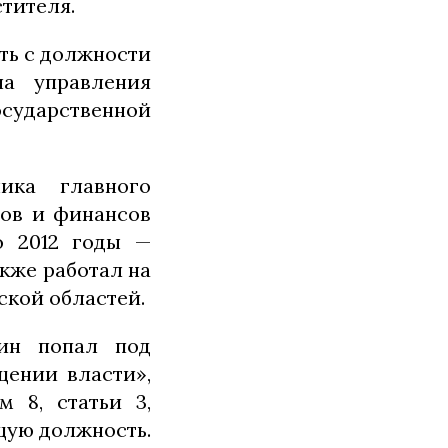
стителя.
ть с должности
ла управления
осударственной
ика главного
дов и финансов
о 2012 годы —
кже работал на
ской областей.
мин попал под
щении власти»,
 8, статьи 3,
ящую должность.