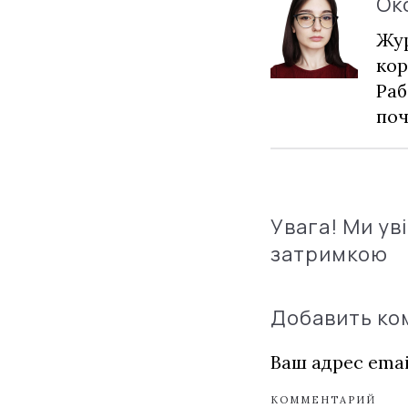
Ок
Жур
кор
Раб
по
Увага! Ми ув
затримкою
Добавить к
Ваш адрес emai
КОММЕНТАРИЙ