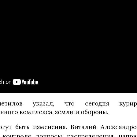
шетилов указал, что сегодня курир
ного комплекса, земли и обороны.
гут быть изменения. Виталий Александро
 контроле вопросы распределения напра