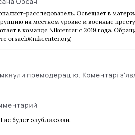
сана Орсач
налист-расследователь. Освещает в матери
рупцию на местном уровне и военные прест
отает в команде Nikcenter с 2019 года. Обращ
чте
orsach@nikcenter.org
імкнули премодерацію. Коментарі з'яв
омментарий
l не будет опубликован.