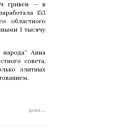
яч гривен — в
аработала 153
го областного
чными 1 тысячу
 народа” Анна
стного совета,
олько элитных
тованием.
ДАЛЕЕ →