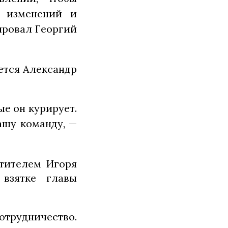
т изменений и
ировал Георгий
ается Александр
е он курирует.
нашу команду, —
стителем Игоря
взятке главы
отрудничество.