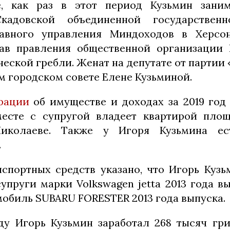
, как раз в этот период Кузьмин зани
кадовской объединенной государствен
авного управления Миндоходов в Херсон
тав правления общественной организации 
еской гребли. Женат на депутате от партии
м городском совете Елене Кузьминой.
рации
об имуществе и доходах за 2019 год
месте с супругой владеет квартирой пло
иколаеве. Также у Игоря Кузьмина ес
.
нспортных средств указано, что Игорь Кузь
упруги марки Volkswagen jetta 2013 года вы
омобиль SUBARU FORESTER 2013 года выпуска.
у Игорь Кузьмин заработал 268 тысяч гр