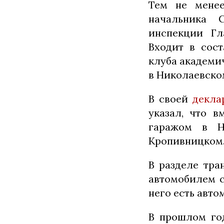
Тем не менее
начальника С
инспекции Гл
Входит в сос
клуба академич
в Николаевско
В своей
декла
указал, что в
гаражом в Н
Кропивницком
В разделе тра
автомобилем с
него есть авт
В прошлом год