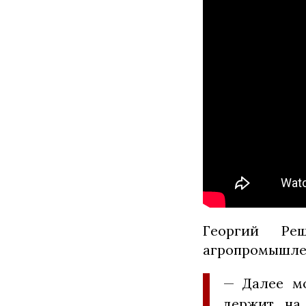
Георгий Ре
агропромышлен
— Далее мо
держит на