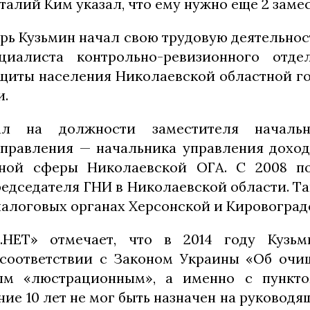
алий Ким указал, что ему нужно еще 2 заме
рь Кузьмин начал свою трудовую деятельнос
циалиста контрольно-ревизионного отде
щиты населения Николаевской областной г
и.
ал на должности заместителя начальн
правления — начальника управления дохо
нной сферы Николаевской ОГА. С 2008 п
редседателя ГНИ в Николаевской области. Та
налоговых органах Херсонской и Кировоград
и.НЕТ» отмечает, что в 2014 году Кузь
соответствии с Законом Украины «Об очи
ым «люстрационным», а именно с пунктом
ние 10 лет не мог быть назначен на руковод