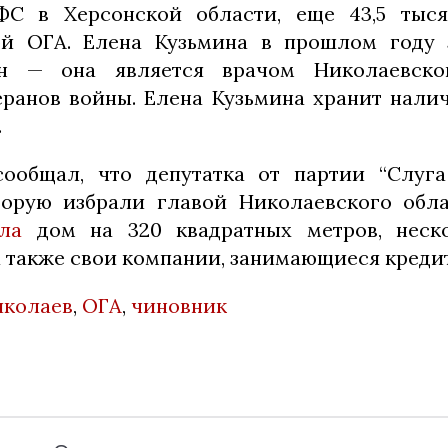
ФС в Херсонской области, еще 43,5 тыс
ой ОГА. Елена Кузьмина в прошлом году з
н — она является врачом Николаевско
еранов войны. Елена Кузьмина хранит нали
.
сообщал, что депутатка от партии “Слуга
торую избрали главой Николаевского обла
ла
дом на 320 квадратных метров, неск
а также свои компании, занимающиеся креди
иколаев
,
ОГА
,
чиновник