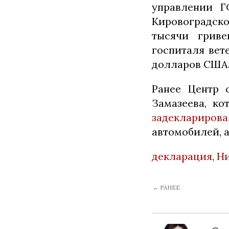
управлении Г
Кировоградск
тысячи гриве
госпиталя вет
долларов США
Ранее Центр 
Замазеева, ко
задекларирова
автомобилей, 
декларация
,
Н
← РАНЕЕ