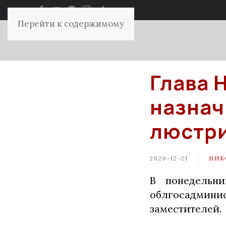
Перейти к содержимому
Глава 
назнач
люстри
2020-12-21
НИК
В понедельни
облгосадмин
заместителей