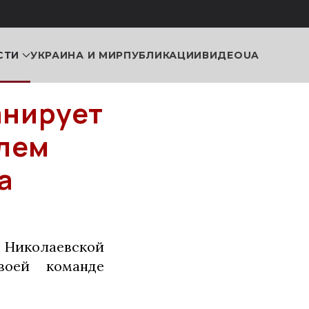
СТИ
УКРАИНА И МИР
ПУБЛИКАЦИИ
ВИДЕО
UA
анирует
елем
а
 Николаевской
воей команде