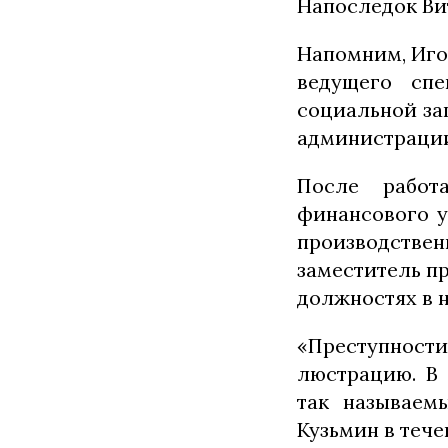
Напоследок Вит
Напомним, Иго
ведущего спе
социальной за
администраци
После работ
финансового у
производстве
заместитель п
должностях в 
«Преступност
люстрацию. В 
так называем
Кузьмин в тече