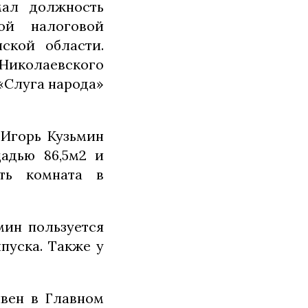
мал должность
ной налоговой
ской области.
Николаевского
 «Слуга народа»
 Игорь Кузьмин
щадью 86,5м2 и
ть комната в
мин пользуется
пуска. Также у
ивен в Главном