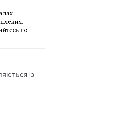
алах
упления.
айтесь по
ляються із