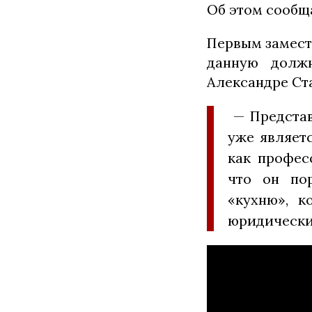
Об этом сообщ
Первым замести
данную долж
Александре Ст
— Представ
уже являетс
как профес
что он по
«кухню», к
юридически