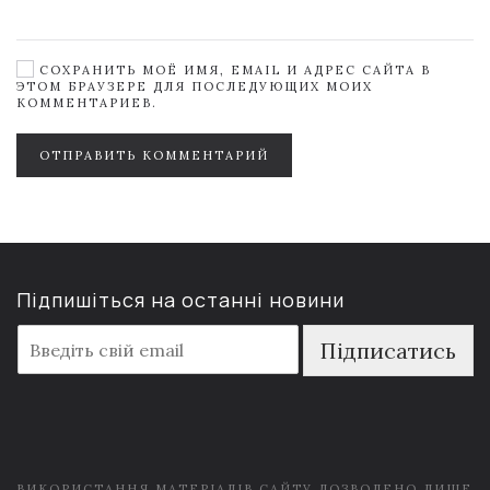
СОХРАНИТЬ МОЁ ИМЯ, EMAIL И АДРЕС САЙТА В
ЭТОМ БРАУЗЕРЕ ДЛЯ ПОСЛЕДУЮЩИХ МОИХ
КОММЕНТАРИЕВ.
ОТПРАВИТЬ КОММЕНТАРИЙ
Підпишіться на останні новини
E
Підписатись
m
a
i
l
*
ВИКОРИСТАННЯ МАТЕРІАЛІВ САЙТУ ДОЗВОЛЕНО ЛИШЕ