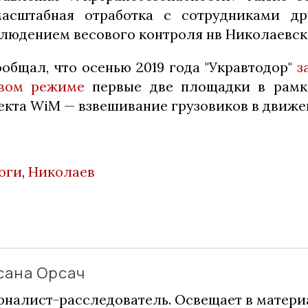
асштабная отработка с сотрудниками др
блюдением весового контроля нв Николаевск
ообщал, что осенью 2019 года "Укравтодор"
з
овом режиме
первые две площадки в рамк
екта WiM — взвешивание грузовиков в движе
оги
,
Николаев
сана Орсач
налист-расследователь. Освещает в матери