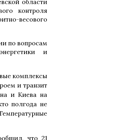
евской области
вого контроля
итно-весового
сии по вопросам
энергетики и
совые комплексы
кроем и транзит
она и Киева на
кто полгода не
. Температурные
ообщил, что 21