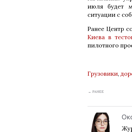
июля будет м
ситуации с со
Ранее Центр с
Киева в тест
пилотного про
Грузовики
,
дор
← РАНЕЕ
Ок
Жур