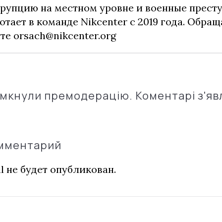
рупцию на местном уровне и военные прест
отает в команде Nikcenter с 2019 года. Обращ
чте
orsach@nikcenter.org
імкнули премодерацію. Коментарі з'яв
омментарий
l не будет опубликован.