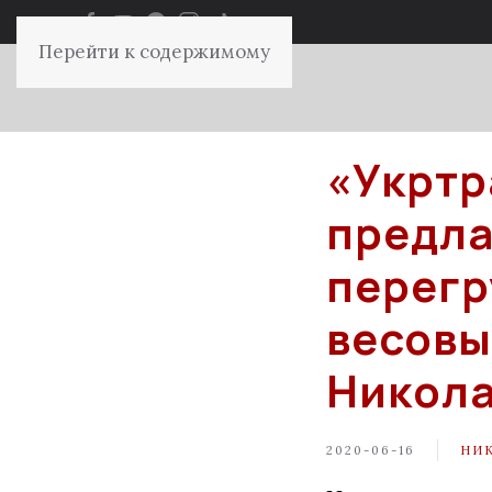
Перейти к содержимому
«Укртр
предла
перегр
весовы
Никол
2020-06-16
НИ