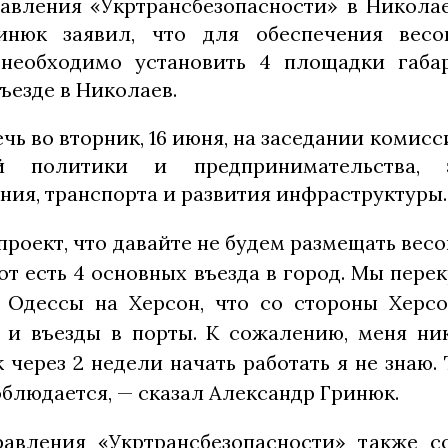
авления «Укртрансбезопасности» в Никола
инюк заявил, что для обеспечения весо
 необходимо установить 4 площадки габар
ъезде в Николаев.
чь во вторник, 16 июня, на заседании комис
й политики и предпринимательства, 
ния, транспорта и развития инфраструктуры.
проект, что давайте не будем размещать ве
вот есть 4 основных въезда в город. Мы пере
 Одессы на Херсон, что со стороны Херс
о и въезды в порты. К сожалению, меня ни
 через 2 недели начать работать я не знаю
блюдается, — сказал Александр Гринюк.
авления «Укртрансбезопасности» также с