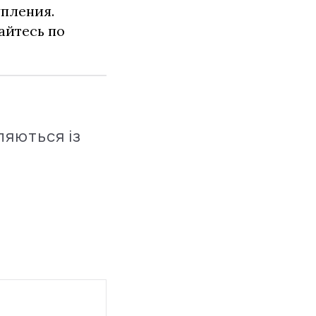
упления.
айтесь по
ляються із