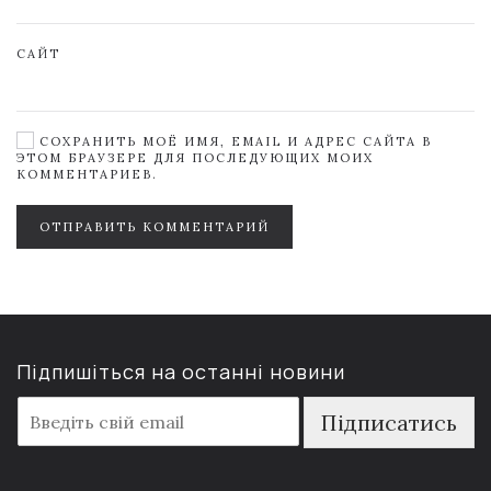
САЙТ
СОХРАНИТЬ МОЁ ИМЯ, EMAIL И АДРЕС САЙТА В
ЭТОМ БРАУЗЕРЕ ДЛЯ ПОСЛЕДУЮЩИХ МОИХ
КОММЕНТАРИЕВ.
ОТПРАВИТЬ КОММЕНТАРИЙ
Підпишіться на останні новини
E
Підписатись
m
a
i