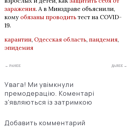
взрослых и детей, как
защитить себя от
заражения
. А в Минздраве объяснили,
кому
обязаны проводить
тест на COVID-
19.
карантин
,
Одесская область
,
пандемия
,
эпидемия
← РАНЕЕ
ДАЛЕЕ →
Увага! Ми увімкнули
премодерацію. Коментарі
з'являються із затримкою
Добавить комментарий