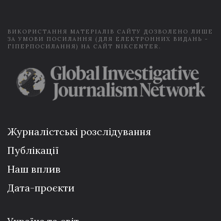
l
*
ВИКОРИСТАННЯ МАТЕРІАЛІВ САЙТУ ДОЗВОЛЕНО ЛИШЕ
ЗА УМОВИ ПОСИЛАННЯ (ДЛЯ ЕЛЕКТРОННИХ ВИДАНЬ -
ГІПЕРПОСИЛАННЯ) НА САЙТ NIKCENTER.
Журналістські розслідування
Публікації
Наш вплив
Дата-проєкти