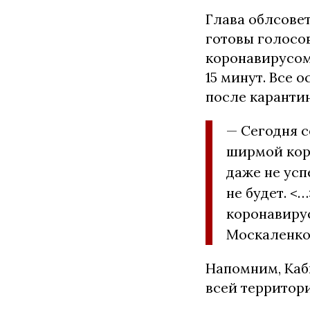
Глава облсовет
готовы голосов
коронавирусом
15 минут. Все 
после карантин
— Сегодня с
ширмой коро
даже не усп
не будет. <
коронавирус
Москаленко
Напомним, Ка
всей территор