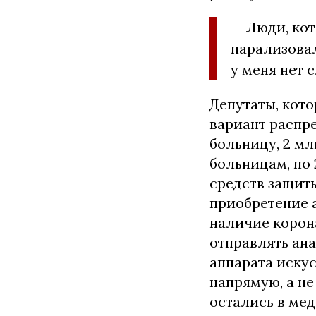
— Люди, кот
парализовал
у меня нет 
Депутаты, кот
вариант распр
больницу, 2 мл
больницам, по 
средств защиты
приобретение а
наличие корона
отправлять ана
аппарата иску
напрямую, а не
остались в ме