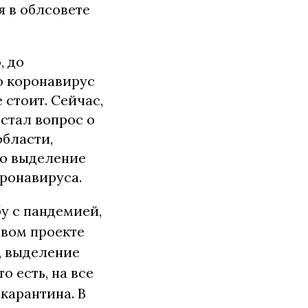
я в облсовете
, до
о коронавирус
 стоит. Сейчас,
стал вопрос о
области,
но выделение
оронавируса.
у с пандемией,
овом проекте
, выделение
о есть, на все
карантина. В