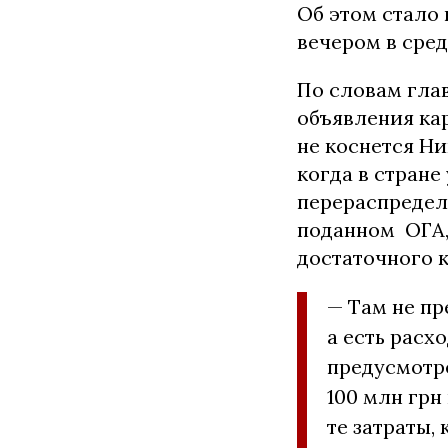
Об этом стало 
вечером в среду
По словам гла
объявления ка
не коснется Ни
когда в стране
перераспредел
поданном ОГА,
достаточного к
— Там не пр
а есть расх
предусмотр
100 млн грн
те затраты,