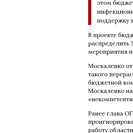
этом бюджет
инфекционн
поддержку в
В проекте бюд
распределить 3
мероприятия п
Москаленко от
такого перерас
бюджетной коми
Москаленко на
«некомпетентн
Ранее глава О
проигнорирова
работу области