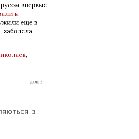
вирусом впервые
вали в
ружили еще в
– заболела
иколаев
,
ДАЛЕЕ →
ляються із