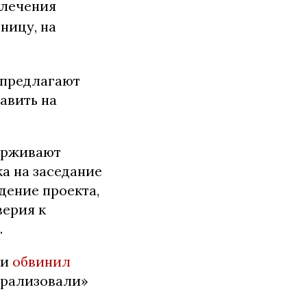
 лечения
ницу, на
 предлагают
авить на
держивают
ка на заседание
дение проекта,
верия к
.
ии
обвинил
арализовали»