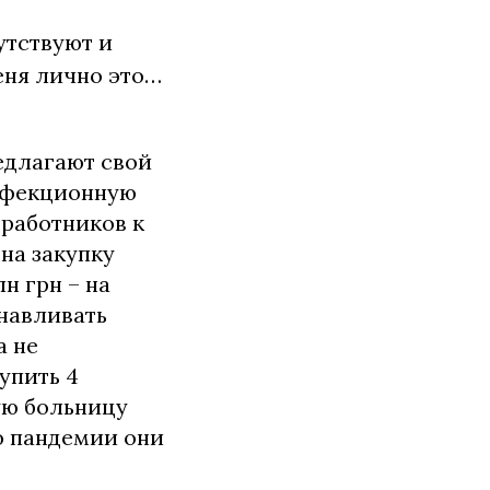
утствуют и
еня лично это…
едлагают свой
инфекционную
дработников к
на закупку
н грн – на
анавливать
а не
упить 4
ую больницу
ию пандемии они