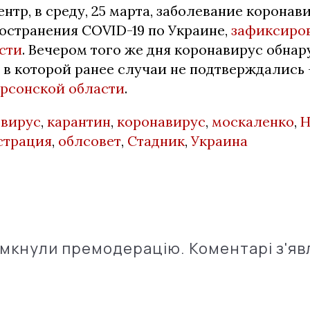
нтр, в среду, 25 марта, заболевание корона
остранения COVID-19 по Украине,
зафиксиро
сти
. Вечером того же дня коронавирус обна
 в которой ранее случаи не подтверждались 
рсонской области
.
,
вирус
,
карантин
,
коронавирус
,
москаленко
,
Н
страция
,
облсовет
,
Стадник
,
Украина
імкнули премодерацію. Коментарі з'яв