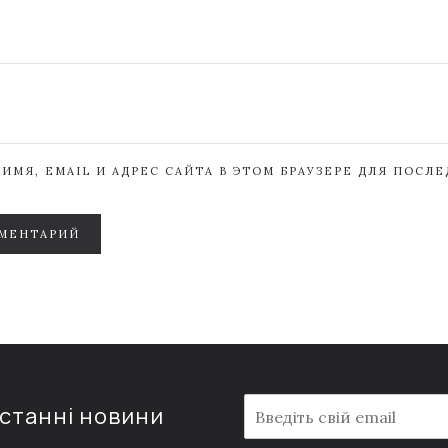
ИМЯ, EMAIL И АДРЕС САЙТА В ЭТОМ БРАУЗЕРЕ ДЛЯ ПОСЛ
МЕНТАРИЙ
E
останні новини
m
a