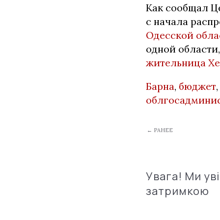
Как сообщал Це
с начала распр
Одесской обла
одной области,
жительница Хе
Барна
,
бюджет
облгосадмини
← РАНЕЕ
Увага! Ми ув
затримкою