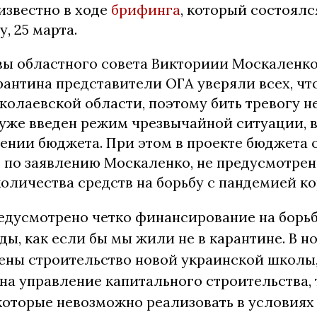
известно в ходе
брифинга
, который состоялс
, 25 марта.
вы областного совета Викториии Москаленко
рантина представители ОГА уверяли всех, чт
колаевской области, поэтому бить тревогу не
 уже введен режим чрезвычайной ситуации, в
ении бюджета. При этом в проекте бюджета 
 по заявлению Москаленко, не предусмотре
оличества средств на борьбу с пандемией к
едусмотрено четко финансирование на борьб
оды, как если бы мы жили не в карантине. В н
ены строительство новой украинской школы
 на управление капитального строительства, т
 которые невозможно реализовать в условиях 