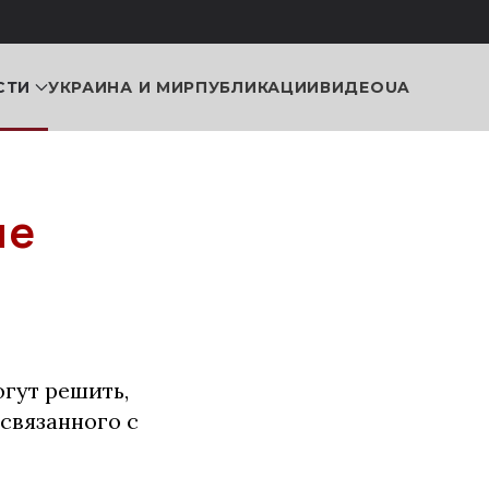
СТИ
УКРАИНА И МИР
ПУБЛИКАЦИИ
ВИДЕО
UA
не
гут решить,
связанного с