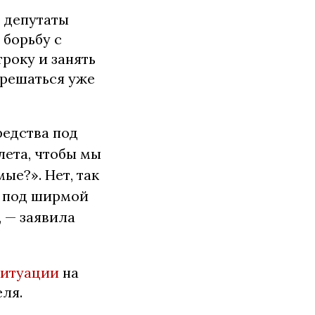
о депутаты
 борьбу с
року и занять
 решаться уже
редства под
лета, чтобы мы
ые?». Нет, так
о под ширмой
 — заявила
ситуации
на
ля.