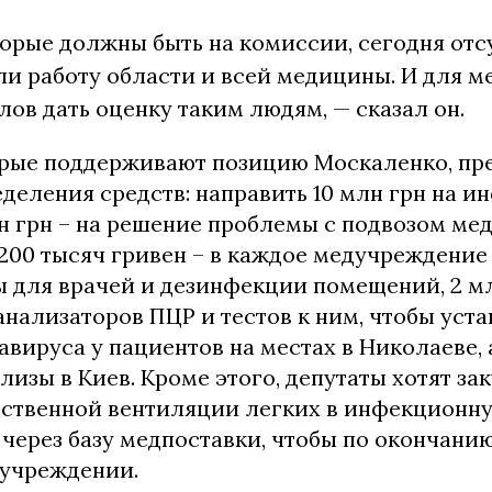
орые должны быть на комиссии, сегодня отс
и работу области и всей медицины. И для м
слов дать оценку таким людям, — сказал он.
орые поддерживают позицию Москаленко, пр
еделения средств: направить 10 млн грн на 
н грн – на решение проблемы с подвозом ме
200 тысяч гривен – в каждое медучреждение 
 для врачей и дезинфекции помещений, 2 мл
нализаторов ПЦР и тестов к ним, чтобы уст
вируса у пациентов на местах в Николаеве, 
лизы в Киев. Кроме этого, депутаты хотят зак
сственной вентиляции легких в инфекционн
 через базу медпоставки, чтобы по окончан
дучреждении.