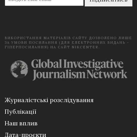
m
a
i
l
*
ВИКОРИСТАННЯ МАТЕРІАЛІВ САЙТУ ДОЗВОЛЕНО ЛИШЕ
ЗА УМОВИ ПОСИЛАННЯ (ДЛЯ ЕЛЕКТРОННИХ ВИДАНЬ -
ГІПЕРПОСИЛАННЯ) НА САЙТ NIKCENTER.
Журналістські розслідування
Публікації
Наш вплив
Дата-проєкти