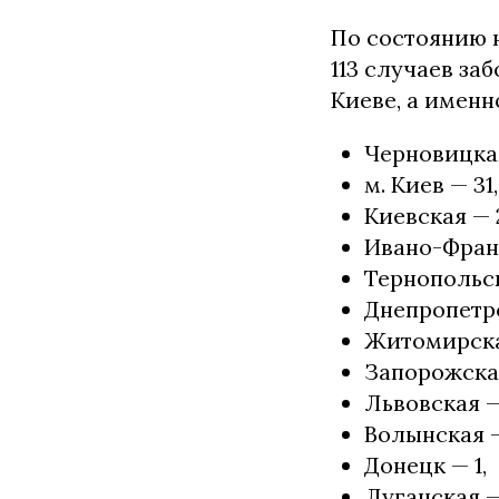
По состоянию н
113 случаев за
Киеве, а именн
Черновицкая 
м. Киев — 31,
Киевская — 
Ивано-Франк
Тернопольск
Днепропетро
Житомирская
Запорожская
Львовская —
Волынская —
Донецк — 1,
Луганская — 