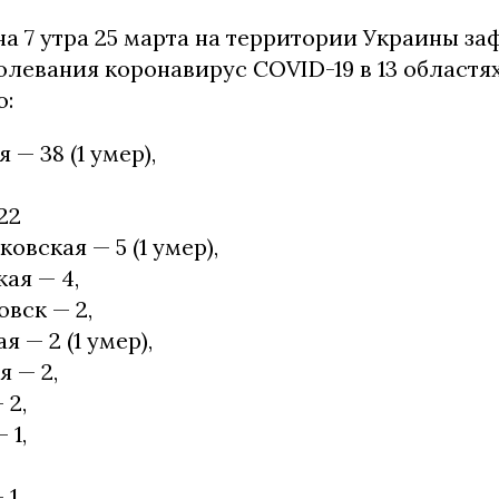
а 7 утра 25 марта на территории Украины з
болевания коронавирус COVID-19 в 13 областя
о:
— 38 (1 умер),
22
овская — 5 (1 умер),
ая — 4,
вск — 2,
 — 2 (1 умер),
 — 2,
 2,
 1,
1,