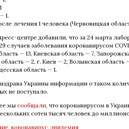
1
 1.
сле лечения 1 человека (Черновицкая област
 пресс-центре добавили, что за 24 марта лаб
29 случаев заболевания коронавирусом COVID
ласть — 13, Киевская область — 7, Запорожска
область — 2, г. Киев — 2, Волынская область —
десская область — 1.
нздрава Украины информации о таком коли
х не поступало.
нее мы
сообщали
, что коронавирусом в Украи
нескольких сотен тысяч человек до миллионо
ние
,
коронавирус
,
эпидемия