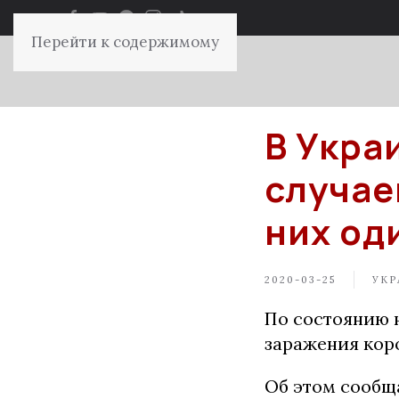
Перейти к содержимому
В Укра
случае
них од
2020-03-25
УКР
По состоянию н
заражения кор
Об этом сообщ