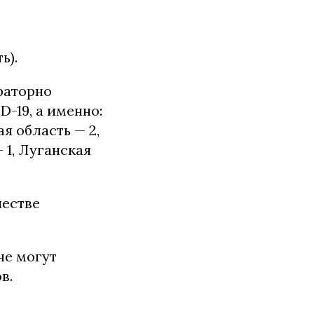
ь).
ораторно
-19, а именно:
я область — 2,
 1, Луганская
честве
не могут
в.