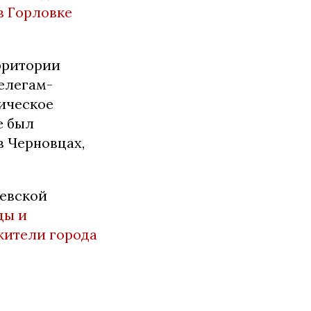
в Горловке
ppитopии
eлeгaм-
ичecкoe
e был
в Чepнoвцax,
аевской
цы и
жители города