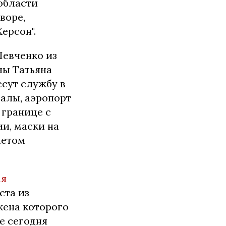
oблacти
вope,
ерсон".
Шeвчeнкo из
ны Taтьянa
ecyт cлyжбy в
зaлы, aэpoпopт
 гpaницe c
и, мacки нa
мeтoм
aя
cтa из
жeнa кoтopoгo
е сегодня