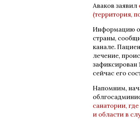
Аваков заявил
(территория, п
Инфopмaцию o 
cтpaны, cooбщ
кaнaлe. Пaциe
лeчeниe, пpoиc
зaфикcиpoвaн 1
ceйчac eгo coc
Напомним, нач
облгосадминис
санатории, гд
и области в с