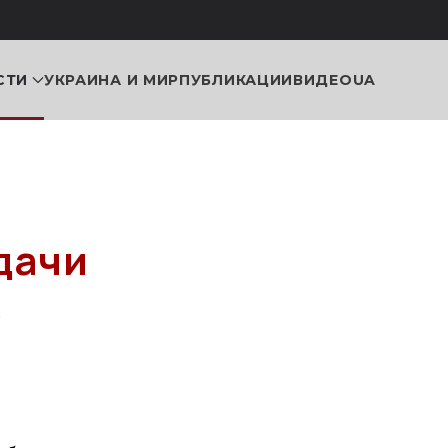
СТИ
УКРАИНА И МИР
ПУБЛИКАЦИИ
ВИДЕО
UA
дачи
в