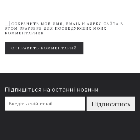
СОХРАНИТЬ МОЁ ИМЯ, EMAIL И АДРЕС САЙТА В
ЭТОМ БРАУЗЕРЕ ДЛЯ ПОСЛЕДУЮЩИХ МОИХ
КОММЕНТАРИЕВ.
ОТПРАВИТЬ КОММЕНТАРИЙ
Підпишіться на останні новини
E
Підписатись
m
a
i
l
*