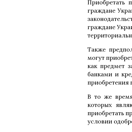
Приобретать п
граждане Укра
законодатель
граждане Укра
территориальн
Также предпол
могут приобре
как предмет з
банками и кре
приобретения 
В то же врем
которых явля
приобретать п
условии одобр