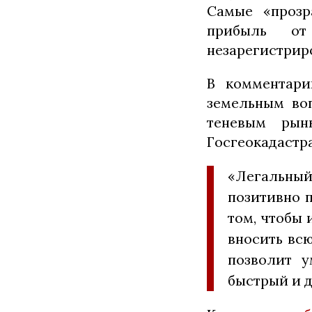
Самые «прозр
прибыль от
незарегистриро
В комментари
земельным во
теневым рын
Госгеокадастр
«Легальный
позитивно 
том, чтобы 
вносить всю
позволит у
быстрый и 