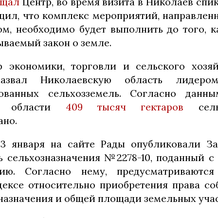
бщал
Центр, во время визита в Николаев спи
щил, что комплекс мероприятий, направленн
м, необходимо будет выполнить до того, к
ываемый закон о земле.
р экономики, торговли и сельского хозя
азвал Николаевскую область лидер
рованных сельхозземель. Согласно данны
ой области
409 тысяч гектаров
сель
ано.
 3 января на сайте Рады опубликовали З
ь сельхозназначения №2278-10, поданный с
ию. Согласно нему, предусматриваютс
ексе относительно приобретения права со
назначения и общей площади земельных учас