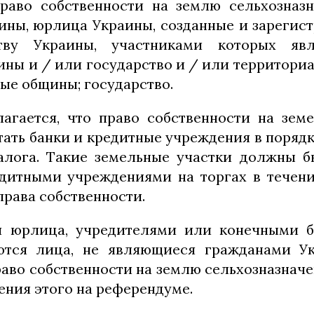
раво собственности на землю сельхозназ
ины, юрлица Украины, созданные и зарегис
ству Украины, участниками которых яв
ины и / или государство и / или территори
ые общины; государство.
агается, что право собственности на зем
тать банки и кредитные учреждения в порядк
алога. Такие земельные участки должны 
дитными учреждениями на торгах в течени
права собственности.
я юрлица, учредителями или конечными 
ются лица, не являющиеся гражданами Ук
раво собственности на землю сельхозназначе
ения этого на референдуме.