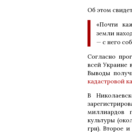
Об этом свиде
«Почти каж
земли наход
— с него со
Согласно прог
всей Украине 
Выводы получ
кадастровой к
В Николаевск
зарегистриров
миллиардов г
культуры (око
грн). Второе 