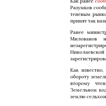
Как ранее
соо
Разумков сооб
теневым рынко
принят так наз
Ранее минист
Милованов н
незарегистри
Николаевск
зарегистриров
Как известно,
обороту земел
второму чтен
Земельном код
землю сельхоз