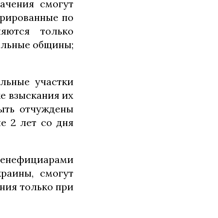
начения смогут
трированные по
ляются только
альные общины;
ельные участки
е взыскания их
быть отчуждены
е 2 лет со дня
бенефициарами
раины, смогут
ния только при