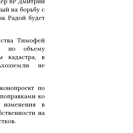
кер ВР Дмитрий
ый на борьбу с
ак Радой будет
йства Тимофей
ом по объему
м кадастра, в
хозземли не
аконопроект по
 поправками ко
я изменения в
бственности на
тков.