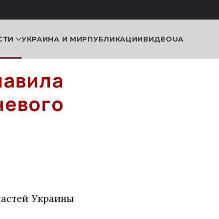
СТИ
УКРАИНА И МИР
ПУБЛИКАЦИИ
ВИДЕО
UA
лавила
невого
ластей Украины