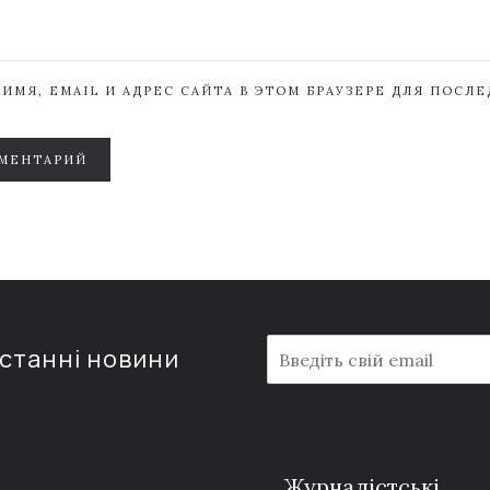
ИМЯ, EMAIL И АДРЕС САЙТА В ЭТОМ БРАУЗЕРЕ ДЛЯ ПОСЛ
МЕНТАРИЙ
E
останні новини
m
a
i
l
*
Журналістські