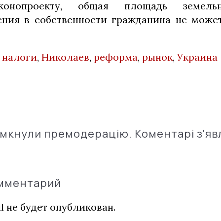
конопроекту, общая площадь земель
ения в собственности гражданина не може
,
налоги
,
Николаев
,
реформа
,
рынок
,
Украина
імкнули премодерацію. Коментарі з'яв
омментарий
l не будет опубликован.