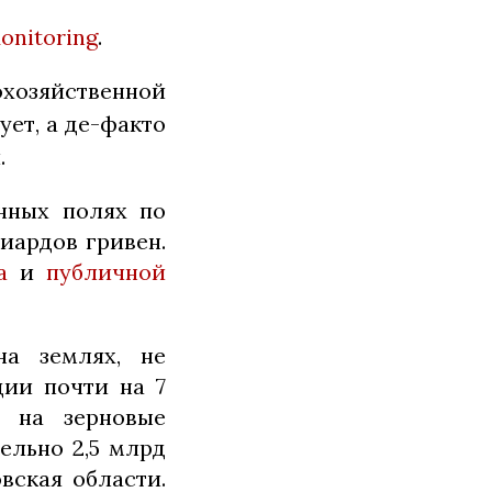
onitoring
.
хозяйственной
ует, а де-факто
.
анных полях по
иардов гривен.
а
и
публичной
на землях, не
ции почти на 7
я на зерновые
ельно 2,5 млрд
вская области.