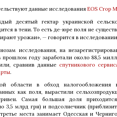
тельствуют данные исследования
EOS Crop M
дый десятый гектар украинской сельско
ится в тени. То есть де-юре поля не существ
бирают урожаи», — говорится в исследовании
нозам исследования, на незарегистриров
в прошлом году заработали около 88,5 милл
или, сравнив данные
спутникового сервис
арты
.
ой области в обход налогообложения 
анных как поля, вырастили сельхозпродук
ривен. Самая большая доля приходитс
ло 3,5 млрд грн) и подсолнечник (приблизит
и третье места занимает Одесская и Черниго