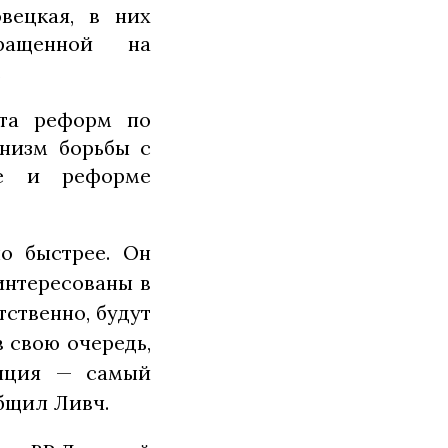
вецкая, в них
ращенной на
.
ета реформ по
низм борьбы с
ге и реформе
о быстрее. Он
интересованы в
тственно, будут
в свою очередь,
ляция — самый
бщил Ливч.