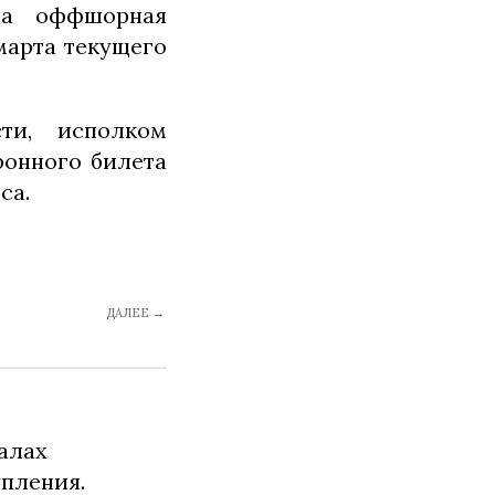
на оффшорная
 марта текущего
ти, исполком
онного билета
са.
ДАЛЕЕ →
алах
упления.