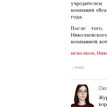
учредителем
компания «Bean
года.
После того,
Николаевског
компанией, ко
исполком
,
Ник
← РАНЕЕ
Ок
Жур
кор