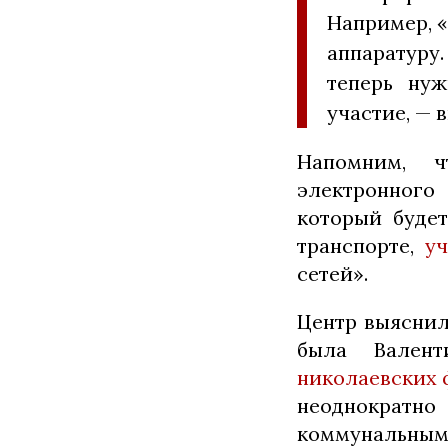
Например, «
аппаратуру.
теперь нуж
участие, — 
Напомним, 
электронного
который будет
транспорте,
у
сетей».
Центр выяснил
была Вален
николаевских
неоднократн
коммунальны