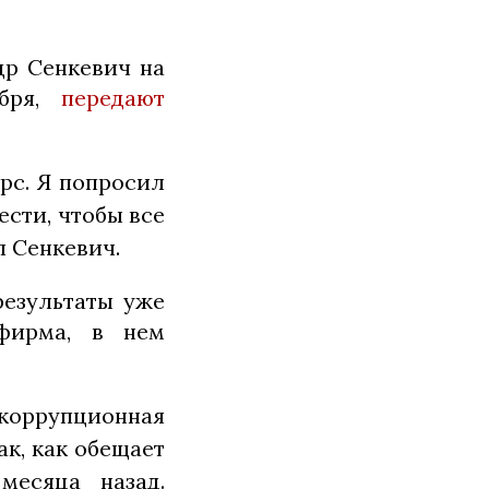
др Сенкевич на
абря,
передают
рс. Я попросил
ести, чтобы все
л Сенкевич.
результаты уже
 фирма, в нем
оррупционная
ак, как обещает
месяца назад.