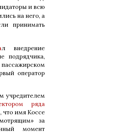
лидаторы и всю
лись на него, а
гли принимать
а
л внедрение
е подрядчика,
в пассажирском
вый оператор
ым учредителем
ектором ряда
, что имя Коссе
мотрящим» за
анный момент