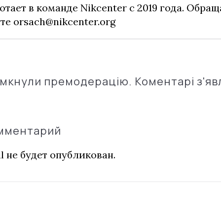
отает в команде Nikcenter с 2019 года. Обращ
чте
orsach@nikcenter.org
імкнули премодерацію. Коментарі з'яв
омментарий
l не будет опубликован.