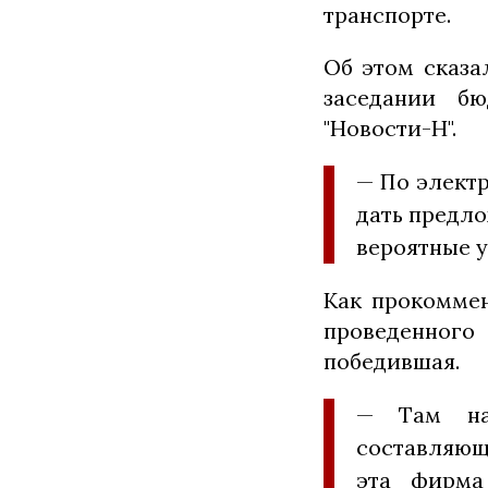
транспорте.
Об этом сказа
заседании б
"Новости-Н".
— По элект
дать предло
вероятные у
Как прокоммен
проведенного
победившая.
— Там на
составляюща
эта фирма 