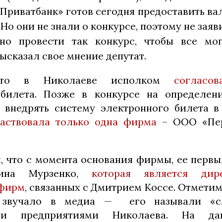
Приватбанк» готов сегодня предоставить ва
 Но они не знали о конкурсе, поэтому не заяви
но провести так конкурс, чтобы все мо
высказал свое мнение депутат.
что в Николаеве исполком
согласов
 билета. Позже в конкурсе на определени
 внедрять систему электронного билета 
частвовала только одна фирма
– ООО «Пер
, что с момента основания фирмы, ее перв
тина Мурзенко,
которая является дир
 фирм
, связанных с Дмитрием Коссе. Отметим
о звучало в медиа — его называли «с
ми предприятиями Николаева. На д