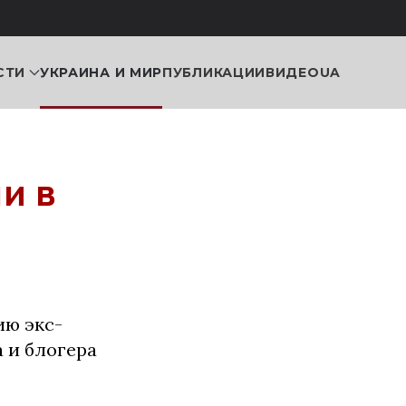
СТИ
УКРАИНА И МИР
ПУБЛИКАЦИИ
ВИДЕО
UA
и в
ию экс-
 и блогера