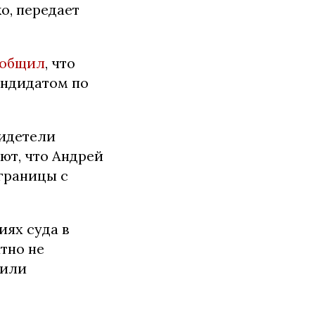
о, передает
ообщил
, что
андидатом по
видетели
ют, что Андрей
границы с
иях суда в
тно не
сили