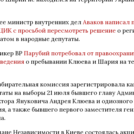
ее министр внутренних дел
Аваков написал 
ЦИК с просьбой пересмотреть решение
о рег
атом в народные депутаты.
пикер ВР
Парубий потребовал от правоохран
сведения
о пребывании Клюева и Шария на т
збирательная комиссия зарегистрировала ка
таты на выборы 21 июля бывшего главу Адм
ктора Януковича Андрея Клюева и одиозного
я, а также бывшего первого заместителя ге
а.
дане Независимости в Киеве состоялась акц