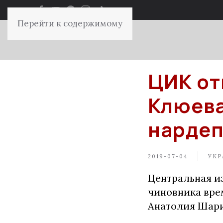
Перейти к содержимому
ЦИК от
Клюева
нарде
2019-07-04
УКР
Центральная и
чиновника вре
Анатолия Шари