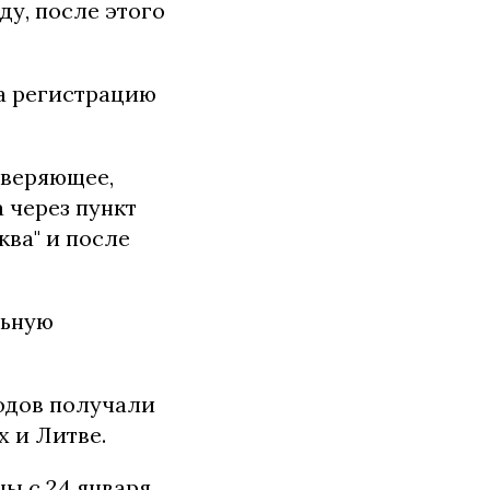
ду, после этого
а регистрацию
оверяющее,
 через пункт
ва" и после
льную
одов получали
 и Литве.
ы с 24 января