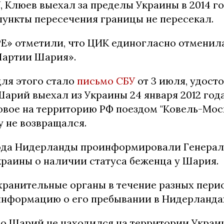
 Клюев выехал за пределы Украины в 2014 го
ункты пересечения границы не пересекал.
Е» отметили, что ЦИК единогласно отменил
Партии Шария».
ля этого стало
письмо СБУ
от 3 июля, удост
арий выехал из Украины 24 января 2012 года
овое на территорию РФ поездом "Ковель-Моск
у не возвращался.
года Нидерланды проинформировали Генера
краины о наличии статуса беженца у Шария.
хранительные органы в течение разных пери
информацию о его пребывании в Нидерландах
то Шарий не находился на территории Украин