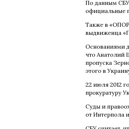
По данным СБУ,
официальные п
Также в «ОПОР
выдвиженца «
Основаниями д
что Анатолий Ш
пропуска Зерн
этого в Украин
22 июля 2012 
прокуратуру У
Суды и правоо
от Интерпола 
СБУ считает, ч