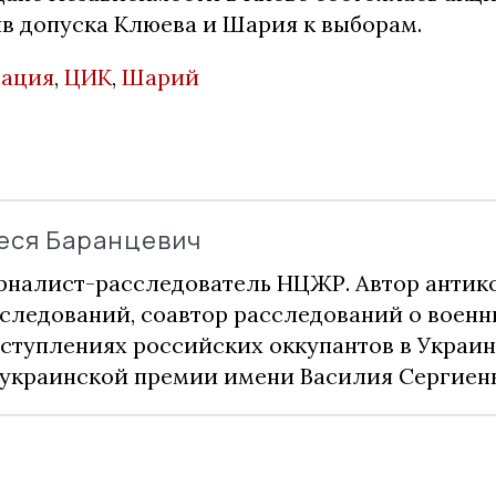
ив допуска Клюева и Шария к выборам.
рация
,
ЦИК
,
Шарий
еся Баранцевич
налист-расследователь НЦЖР. Автор анти
следований, соавтор расследований о воен
ступлениях российских оккупантов в Украин
украинской премии имени Василия Сергиенк