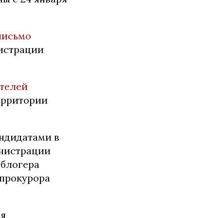
письмо
истрации
ителей
ерритории
ндидатами в
инистрации
 блогера
нпрокурора
ия