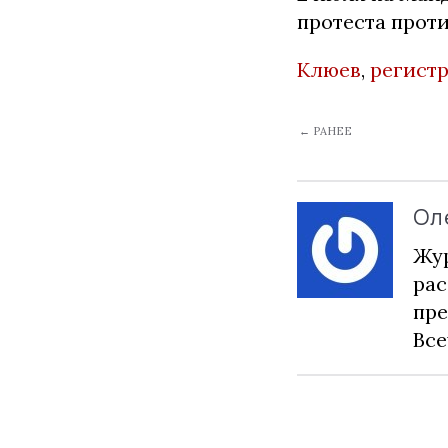
протеста прот
Клюев
,
регист
← РАНЕЕ
Ол
Жур
рас
пре
Все