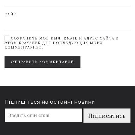
САЙТ
СОХРАНИТЬ МОЁ ИМЯ, EMAIL И АДРЕС САЙТА В
ЭТОМ БРАУЗЕРЕ ДЛЯ ПОСЛЕДУЮЩИХ МОИХ
КОММЕНТАРИЕВ.
ОТПРАВИТЬ КОММЕНТАРИЙ
Підпишіться на останні новини
E
Підписатись
m
a
i