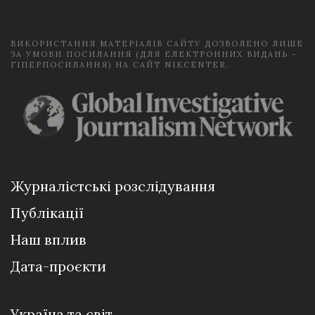
l
*
ВИКОРИСТАННЯ МАТЕРІАЛІВ САЙТУ ДОЗВОЛЕНО ЛИШЕ
ЗА УМОВИ ПОСИЛАННЯ (ДЛЯ ЕЛЕКТРОННИХ ВИДАНЬ -
ГІПЕРПОСИЛАННЯ) НА САЙТ NIKCENTER.
Журналістські розслідування
Публікації
Наш вплив
Дата-проєкти
Україна та світ