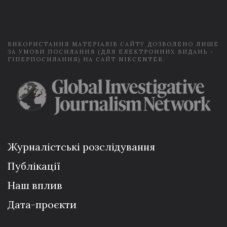
i
l
*
ВИКОРИСТАННЯ МАТЕРІАЛІВ САЙТУ ДОЗВОЛЕНО ЛИШЕ
ЗА УМОВИ ПОСИЛАННЯ (ДЛЯ ЕЛЕКТРОННИХ ВИДАНЬ -
ГІПЕРПОСИЛАННЯ) НА САЙТ NIKCENTER.
Журналістські розслідування
Публікації
Наш вплив
Дата-проєкти