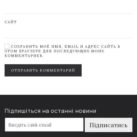
САЙТ
СОХРАНИТЬ МОЁ ИМЯ, EMAIL И АДРЕС САЙТА В
ЭТОМ БРАУЗЕРЕ ДЛЯ ПОСЛЕДУЮЩИХ МОИХ
КОММЕНТАРИЕВ.
ОТПРАВИТЬ КОММЕНТАРИЙ
Підпишіться на останні новини
E
Підписатись
m
a