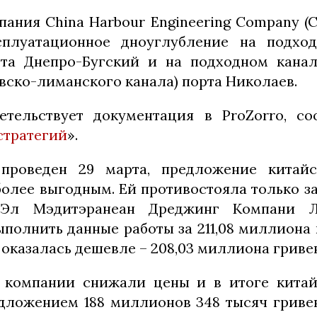
пания China Harbour Engineering Company (
сплуатационное дноуглубление на подхо
та Днепро-Бугский и на подходном канал
вско-лиманского канала) порта Николаев.
етельствует документация в ProZorro, со
стратегий
».
проведен 29 марта, предложение китай
более выгодным. Ей противостояла только з
л Мэдитэранеан Дреджинг Компани Л
полнить данные работы за 211,08 миллиона г
 оказалась дешевле – 208,03 миллиона гриве
в компании снижали цены и в итоге китай
дложением 188 миллионов 348 тысяч гривен