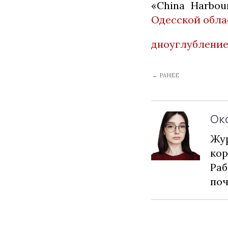
«China Harbou
Одесской обла
дноуглублени
← РАНЕЕ
Ок
Жур
кор
Раб
по