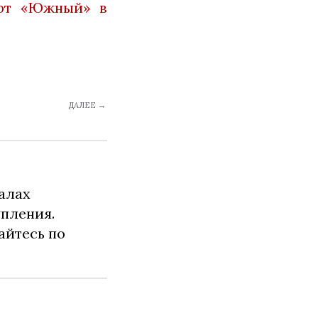
рт «Южный» в
ДАЛЕЕ →
алах
упления.
айтесь по