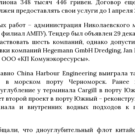
лиона 348 тысяч 446 гривен. Договор еще
жен предоставлять свои услуги до 1 апреля 2
ых работ – администрация Николаевского 
филиал АМПУ). Тендер был объявлен 29 декаб
аствовать шесть компаний, однако допусти
ки компаний Hegemann GmbH Dredging, Jan D
 ООО «КП Комунэкоресурсы».
авно China Harbour Engineering выиграла т
е в морском порту Черноморск. Ранее
углубление у терминала Cargill в порту Ю
ет второй проект в порту Южный – реконстр
анала и внутренних водных подходов к 
бщали, что дноуглубительный флот китай