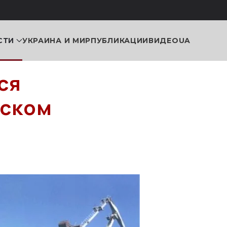
СТИ
УКРАИНА И МИР
ПУБЛИКАЦИИ
ВИДЕО
UA
ся
вском