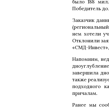
было 188 мил
Победитель дол
Заказчик данн
(региональный 
нем хотели уч
Отклонили заяв
«СМД-Инвест»,
Напомним, нед
дноуглублени
завершила дно
также реализу
подходного к
причалам.
Ранее мы соо