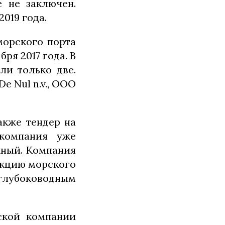
 не заключен.
019 года.
морского порта
ря 2017 года. В
ли только две.
e Nul n.v., ООО
акже тендер на
 компания уже
жный. Компания
укцию морского
глубоководным
ской компании