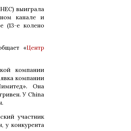
CHEC) выиграла
дном канале и
е (13-е колено
общает «
Центр
ской компании
аявка компании
имитед». Она
ривен. У China
н.
ский участник
, у конкурента