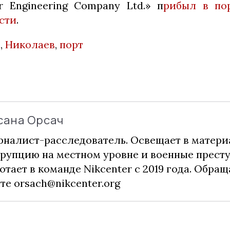
r Engineering Сompany Ltd.» п
рибыл в по
сти
.
е
,
Николаев
,
порт
сана Орсач
налист-расследователь. Освещает в матери
рупцию на местном уровне и военные прест
отает в команде Nikcenter с 2019 года. Обращ
чте
orsach@nikcenter.org