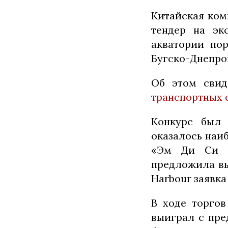
Китайская ком
тендер на эк
акватории пор
Бугско-Днепро
Об этом свид
транспортных 
Конкурс был 
оказалось наи
«Эм Ди Си Э
предложила вы
Harbour заявка
В ходе торго
выиграл с пре