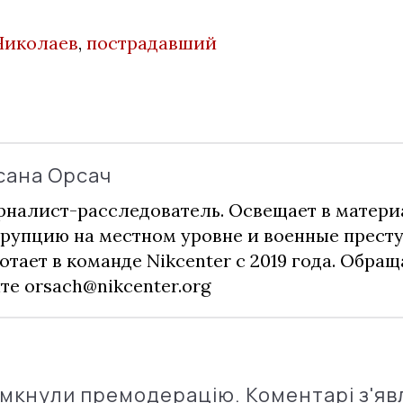
Николаев
,
пострадавший
сана Орсач
налист-расследователь. Освещает в матери
рупцию на местном уровне и военные прест
отает в команде Nikcenter с 2019 года. Обращ
чте
orsach@nikcenter.org
імкнули премодерацію. Коментарі з'яв