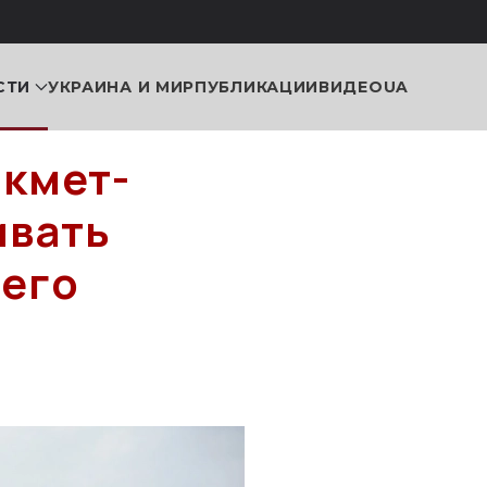
СТИ
УКРАИНА И МИР
ПУБЛИКАЦИИ
ВИДЕО
UA
икмет-
ивать
его