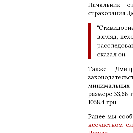
Начальник о
страхования Д
"Стивидорн
взгляд, не
расследова
сказал он.
Также Дмит
законодатель
минимальных 
размере 33,68
1058,4 грн.
Ранее мы соо
несчастном сл
Церуш
.