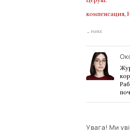
компенсация
,
← РАНЕЕ
Ок
Жур
кор
Раб
по
Увага! Ми ув