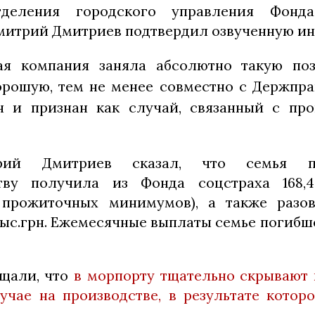
тделения городского управления Фонда
митрий Дмитриев подтвердил озвученную и
ая компания заняла абсолютно такую по
хорошую, тем не менее совместно с Держпр
н и признан как случай, связанный с про
рий Дмитриев сказал, что семья п
ству получила из Фонда соцстраха 168,4 
прожиточных минимумов), а также разо
 тыс.грн. Ежемесячные выплаты семье погибш
бщали, что
в морпорту тщательно скрывают
учае на производстве, в результате котор