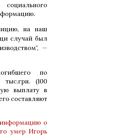
 социального
нформацию.
зицию, на наш
аци случай был
изводством", —
огибшего по
тыс.грн. (100
вую выплату в
его составляют
 информацию о
ого умер Игорь