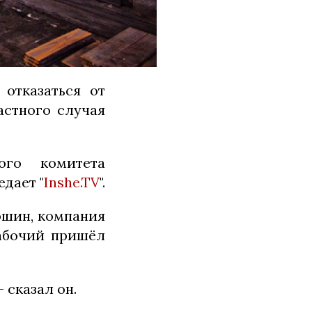
отказаться от
астного случая
ого комитета
едает "
Inshe.TV
".
ошин, компания
рабочий пришёл
 сказал он.