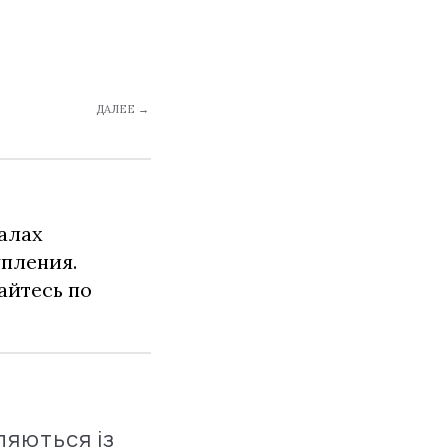
ДАЛЕЕ →
алах
упления.
айтесь по
ляються із