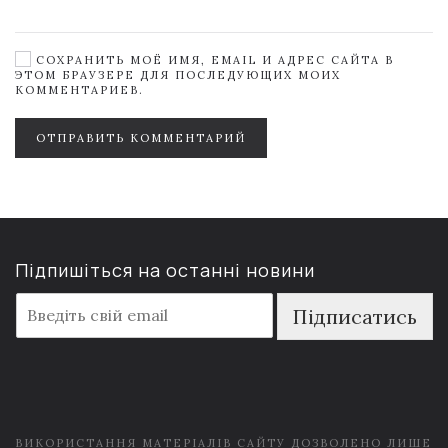
СОХРАНИТЬ МОЁ ИМЯ, EMAIL И АДРЕС САЙТА В
ЭТОМ БРАУЗЕРЕ ДЛЯ ПОСЛЕДУЮЩИХ МОИХ
КОММЕНТАРИЕВ.
ОТПРАВИТЬ КОММЕНТАРИЙ
Підпишіться на останні новини
E
Підписатись
m
a
i
l
*
ВИКОРИСТАННЯ МАТЕРІАЛІВ САЙТУ ДОЗВОЛЕНО ЛИШЕ