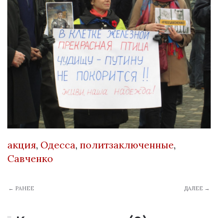
акция
,
Одесса
,
политзаключенные
,
Савченко
← РАНЕЕ
ДАЛЕЕ →