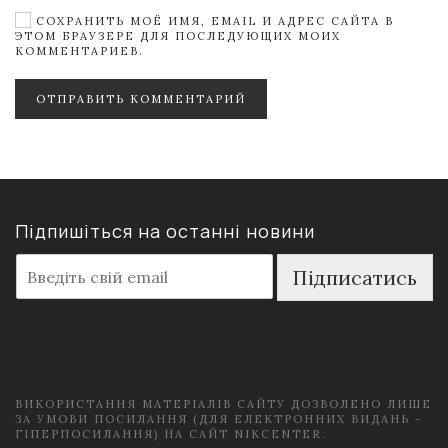
СОХРАНИТЬ МОЁ ИМЯ, EMAIL И АДРЕС САЙТА В
ЭТОМ БРАУЗЕРЕ ДЛЯ ПОСЛЕДУЮЩИХ МОИХ
КОММЕНТАРИЕВ.
ОТПРАВИТЬ КОММЕНТАРИЙ
Підпишіться на останні новини
E
Підписатись
m
a
i
l
*
ВИКОРИСТАННЯ МАТЕРІАЛІВ САЙТУ ДОЗВОЛЕНО ЛИШЕ
ЗА УМОВИ ПОСИЛАННЯ (ДЛЯ ЕЛЕКТРОННИХ ВИДАНЬ -
ГІПЕРПОСИЛАННЯ) НА САЙТ NIKCENTER.