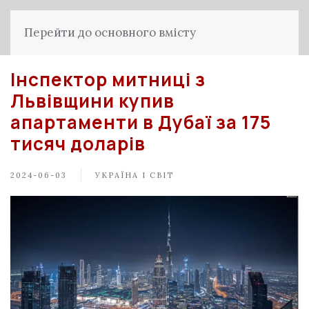
Перейти до основного вмісту
Інспектор митниці з
Львівщини купив
апартаменти в Дубаї за 175
тисяч доларів
2024-06-03
УКРАЇНА І СВІТ