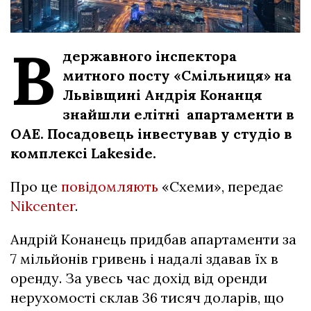
В
державного інспектора
митного посту «Смільниця» на
Львівщині Андрія Конанця
знайшли елітні апартаменти в
ОАЕ. Посадовець інвестував у студіо в
комплексі Lakeside.
Про це
повідомляють
«Схеми», передає
Nikcenter
.
Андрій Конанець придбав апартаменти за
7 мільйонів гривень і надалі здавав їх в
оренду. За увесь час дохід від оренди
нерухомості склав 36 тисяч доларів, що