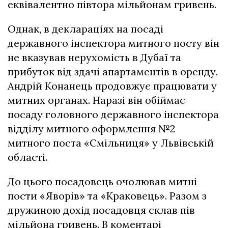
еквівалентно півтора мільйонам гривень.
Однак, в деклараціях на посаді
державного інспектора митного посту він
не вказував нерухомість в Дубаї та
прибуток від здачі апартаментів в оренду.
Андрій Конанець продовжує працювати у
митних органах. Наразі він обіймає
посаду головного державного інспектора
відділу митного оформлення №2
митного поста «Смільниця» у Львівській
області.
До цього посадовець очолював митні
пости «Яворів» та «Краковець». Разом з
дружиною дохід посадовця склав пів
мільйона гривень. В коментарі