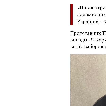
«Після отри
зловмисника
України», – 
Представник ТЦ
вигоди. За кор
волі з заборон