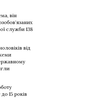
ма, він
озобов’язаних
вої служби 138
чоловіків від
схеми
Державному
игли
оботу
до 15 років