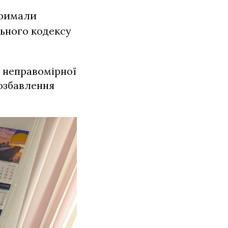
тримали
льного кодексу
і неправомірної
позбавлення