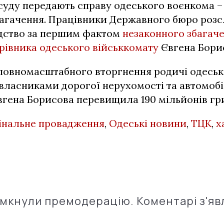
суду передають справу одеського воєнкома –
багачення. Працівники Державного бюро розс
дство за першим фактом
незаконного збагач
рівника одеського військкомату
Євгена Бори
 повномасштабного вторгнення родичі одеськ
власниками дорогої нерухомості та автомобілі
вгена Борисова перевищила 190 мільйонів гр
інальне провадження
,
Одеські новини
,
ТЦК
,
х
імкнули премодерацію. Коментарі з'яв