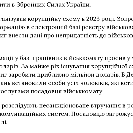
ити в Збройних Силах України.
анізував корупційну схему в 2023 році. Зокре
ормацію в електронній базі реєстру військов
тиг внести дані про непридатність до військо
ації у базі працівник військкомату просив у 
 доларів. За майже рік існування корупційної 
тиг заробити приблизно мільйон доларів. В 
ань встановили особи усіх чоловіків, які вст
послугами посадовця військкомату.
розслідують несанкціоноване втручання в р
омунікаційних систем. Посадовцю загрожує 
лі.