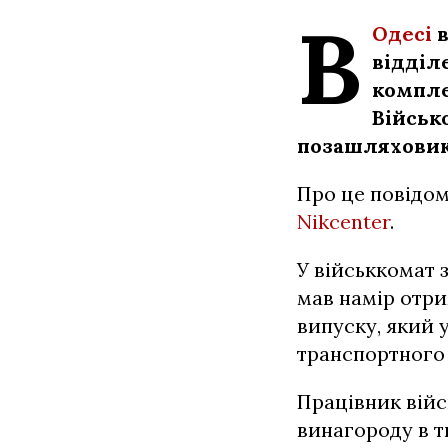
В
Одесі
в
відділ
компле
Військ
позашляховик
Про це повідом
Nikcenter
.
У військкомат 
мав намір отри
випуску, який 
транспортного 
Працівник війс
винагороду в т