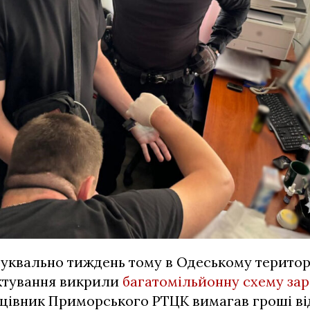
буквально тиждень тому в Одеському терито
ктування викрили
багатомільйонну схему зар
ацівник Приморського РТЦК вимагав гроші від