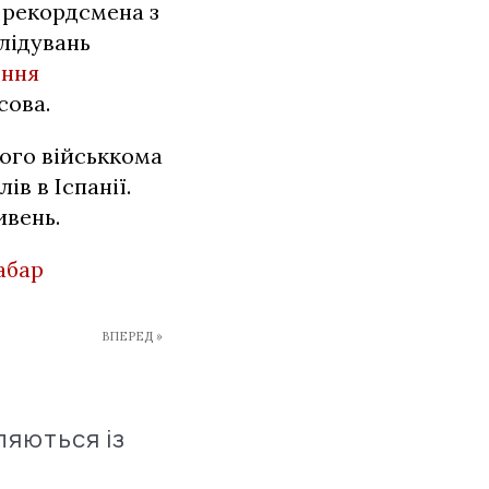
 рекордсмена з
лідувань
ення
сова.
ого військкома
в в Іспанії.
ивень.
абар
ВПЕРЕД »
ляються із