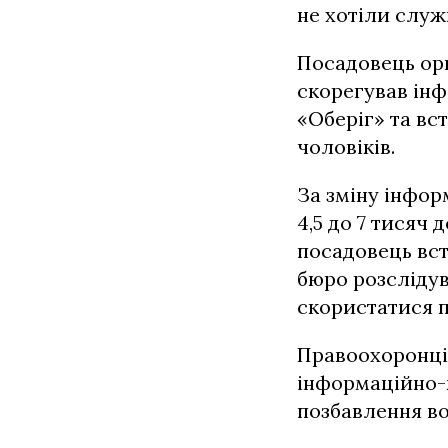
не хотіли служ
Посадовець орг
скорегував інф
«Оберіг» та вс
чоловіків.
За зміну інформ
4,5 до 7 тисяч
посадовець вс
бюро розслідув
скористатися 
Правоохоронці 
інформаційно-к
позбавлення во