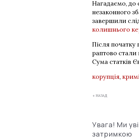
Нагадаємо, до 
незаконного з
завершили слі
колишнього ке
Після початку
раптово стали 
Сума статків Є
корупція
,
крим
« НАЗАД
Увага! Ми ув
затримкою