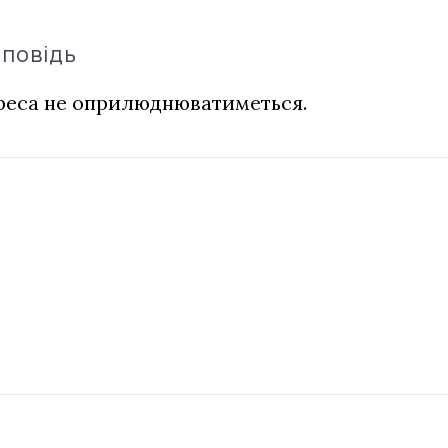
дповідь
дреса не оприлюднюватиметься.