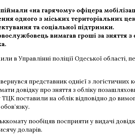
піймали «на гарячому» офіцера мобіліза
ення одного з міських територіальних це
ктування та соціальної підтримки.
овослужбовець вимагав гроші за зняття з 
а.
или в Управлінні поліції Одеської області, п
звернувся представник однієї з логістичних к
мати довідку про зняття з обліку позашляхов
у ТЦК поставили на облік відповідно до вимо
обов’язку.
ьккомату пообіцяв посприяти у видачі довідк
исячу доларів.