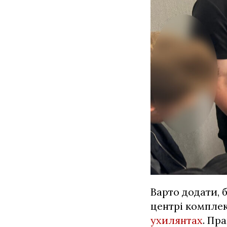
Варто додати, 
центрі компле
ухилянтах
. Пр