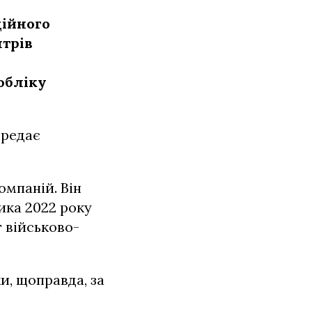
ційного
нтрів
обліку
ередає
омпаній. Він
ика 2022 року
г військово-
и, щоправда, за