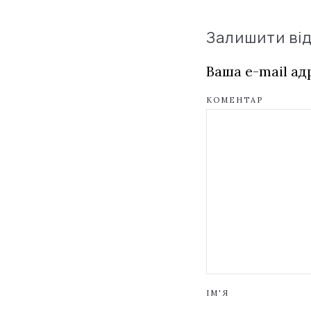
Залишити ві
Ваша e-mail а
КОМЕНТАР
ІМ'Я