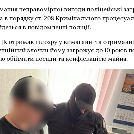
мання неправомірної вигоди поліцейські за
 в порядку ст. 208 Кримінального процесуа
йдеться в повідомленні поліції.
К отримав підозру у вимаганні та отриманн
упційний злочин йому загрожує до 10 років 
ою обіймати посади та конфіскацією майна.