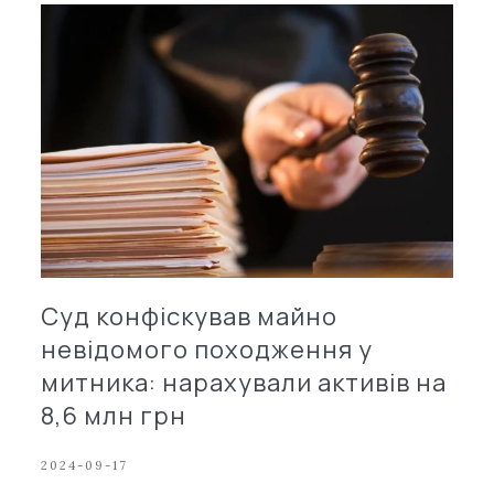
Суд конфіскував майно
невідомого походження у
митника: нарахували активів на
8,6 млн грн
2024-09-17