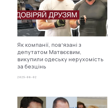
Як компанії, повʼязані з
депутатом Матвєєвим,
викупили одеську нерухомість
за безцінь
2025-06-02