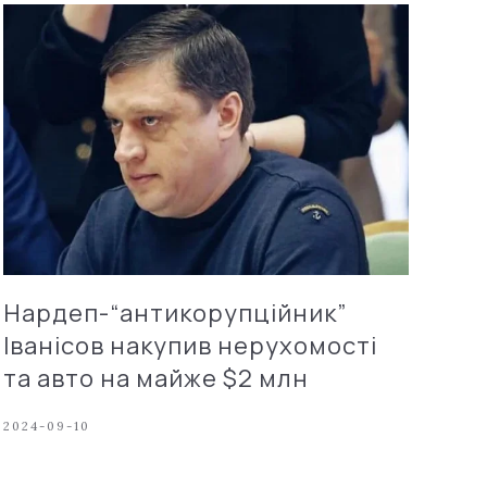
Нардеп-“антикорупційник”
Іванісов накупив нерухомості
та авто на майже $2 млн
2024-09-10