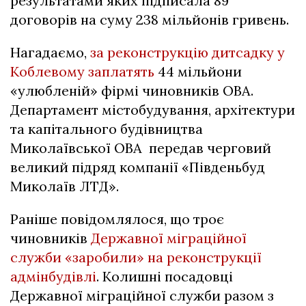
результатами яких підписала 89
договорів на суму 238 мільйонів гривень.
Нагадаємо,
за реконструкцію дитсадку у
Коблевому заплатять
44 мільйони
«улюбленій» фірмі чиновників ОВА.
Департамент містобудування, архітектури
та капітального будівництва
Миколаївської ОВА передав черговий
великий підряд компанії «Південьбуд
Миколаїв ЛТД».
Раніше повідомлялося, що троє
чиновників
Державної міграційної
служби «заробили» на реконструкції
адмінбудівлі
. Колишні посадовці
Державної міграційної служби разом з