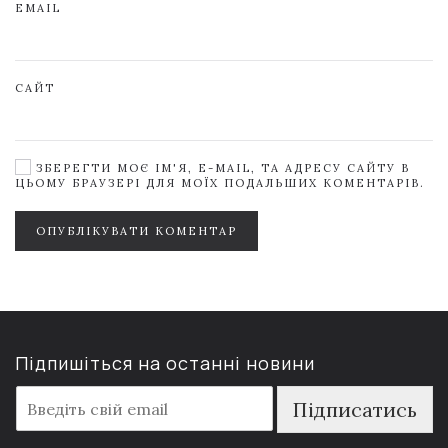
EMAIL
САЙТ
ЗБЕРЕГТИ МОЄ ІМ'Я, E-MAIL, ТА АДРЕСУ САЙТУ В
ЦЬОМУ БРАУЗЕРІ ДЛЯ МОЇХ ПОДАЛЬШИХ КОМЕНТАРІВ.
ОПУБЛІКУВАТИ КОМЕНТАР
Підпишіться на останні новини
E
Підписатись
m
a