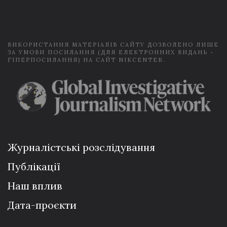
i
l
*
ВИКОРИСТАННЯ МАТЕРІАЛІВ САЙТУ ДОЗВОЛЕНО ЛИШЕ
ЗА УМОВИ ПОСИЛАННЯ (ДЛЯ ЕЛЕКТРОННИХ ВИДАНЬ -
ГІПЕРПОСИЛАННЯ) НА САЙТ NIKCENTER.
Журналістські розслідування
Публікації
Наш вплив
Дата-проєкти