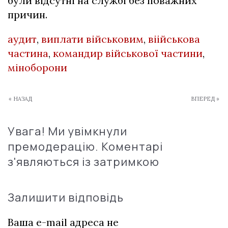
були відсутні на службі без поважних
причин.
аудит
,
виплати військовим
,
віійськова
частина
,
командир військової частини
,
міноборони
« НАЗАД
ВПЕРЕД »
Увага! Ми увімкнули
премодерацію. Коментарі
з'являються із затримкою
Залишити відповідь
Ваша e-mail адреса не