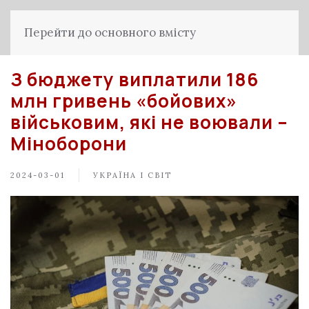
Перейти до основного вмісту
З бюджету виплатили 186
млн гривень «бойових»
військовим, які не воювали –
Міноборони
2024-03-01
УКРАЇНА І СВІТ