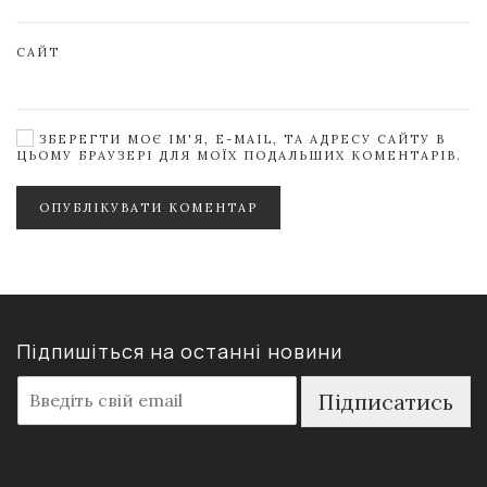
САЙТ
ЗБЕРЕГТИ МОЄ ІМ'Я, E-MAIL, ТА АДРЕСУ САЙТУ В
ЦЬОМУ БРАУЗЕРІ ДЛЯ МОЇХ ПОДАЛЬШИХ КОМЕНТАРІВ.
ОПУБЛІКУВАТИ КОМЕНТАР
Підпишіться на останні новини
E
Підписатись
m
a
i
l