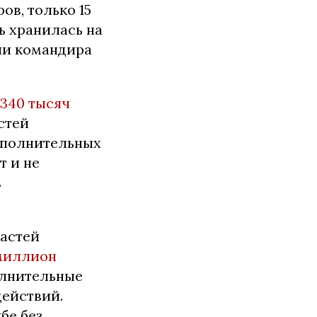
в, только 15
ь хранилась на
ии командира
340 тысяч
стей
ополнительных
т и не
в
частей
миллион
олнительные
действий.
бе без