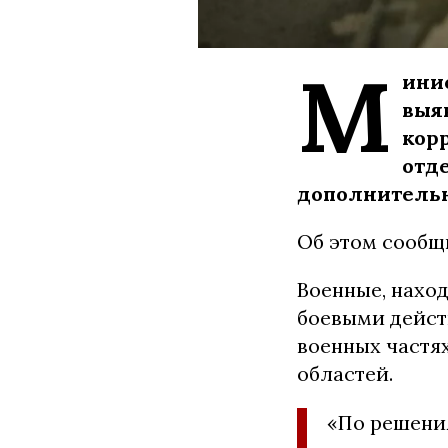
М
ини
выя
кор
отд
дополнительн
Об этом сообщ
Военные, наход
боевыми дейст
военных частя
областей.
«По решени