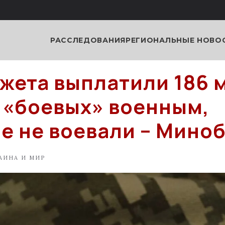
РАССЛЕДОВАНИЯ
РЕГИОНАЛЬНЫЕ НОВО
жета выплатили 186 
 «боевых» военным,
е не воевали – Мино
АИНА И МИР