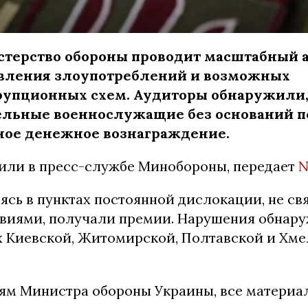
стерство обороны проводит масштабный 
вления злоупотреблений и возможных
рупционных схем. Аудиторы обнаружили,
ельные военнослужащие без оснований 
ое денежное вознаграждение.
или в пресс-службе Минобороны, передает
N
ясь в пунктах постоянной дислокации, не св
виями, получали премии. Нарушения обнару
х Киевской, Житомирской, Полтавской и Хм
ям Министра обороны Украины, все материа