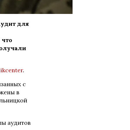
аудит для
 что
получали
ikcenter
.
язанных с
жены в
ельницкой
лы аудитов