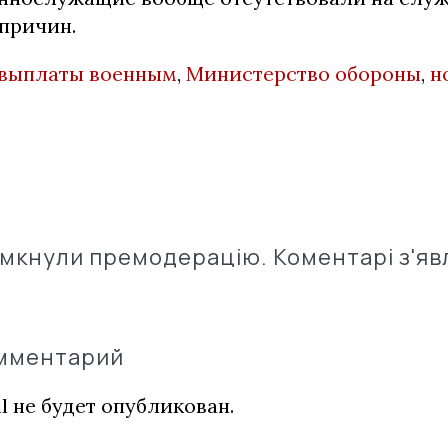
причин.
выплаты военным
,
Министерство обороны
,
н
імкнули премодерацію. Коментарі з'яв
омментарий
l не будет опубликован.