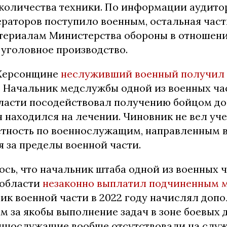
количества техники. По информации аудиторо
раторов поступило военным, остальная част
атериалам Министерства обороны в отношен
 уголовное производство.
 Херсонщине
неслуживший военный получил 
 Начальник медслужбы одной из военных ча
ласти посодействовал получению бойцом д
н находился на лечении. Чиновник не вел уче
етность по военнослужащим, направленным 
 за пределы военной части.
сь, что начальник штаба одной из военных 
 области
незаконно выплатил подчиненным 
ник военной части в 2022 году начислял доп
 за якобы выполнение задач в зоне боевых 
ннослужащие вообще отсутствовали на служ