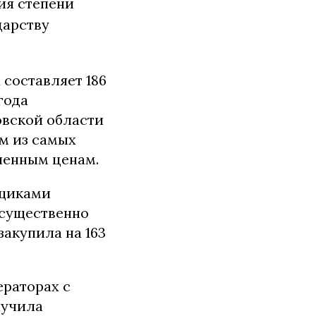
ия степени
дарству
составляет 186
года
овской области
м из самых
шенным ценам.
вщиками
 существенно
закупила на 163
ераторах с
лучила