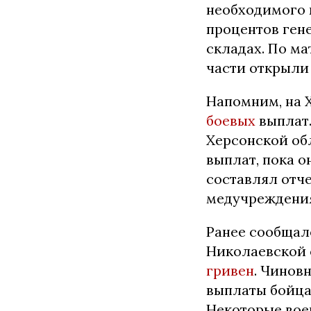
необходимого 
процентов гене
складах. По м
части открыли
Напомним, на
боевых
выплат.
Херсонской об
выплат, пока о
составлял отч
медучреждения
Ранее сообщало
Николаевской
гривен
. Чинов
выплаты бойцам
Некоторые вое