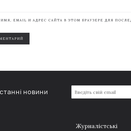
ИМЯ, EMAIL И АДРЕС САЙТА В ЭТОМ БРАУЗЕРЕ ДЛЯ ПОСЛ
МЕНТАРИЙ
E
останні новини
m
a
i
l
*
Журналістські