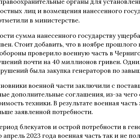
 правоохранительные органы для установлен
остных лиц и возмещения нанесенного госу
отметили в министерстве.
ости сумма нанесенного государству ущерба 
ен. Стоит добавить, что в ноябре прошлого 
обороны проверило военную часть в Черниг
ушений почти на 40 миллионов гривен. Одни
рушений была закупка генераторов по завы
чиновники военной части заключили с поста
ные дополнительные соглашения, из-за чего
имость техники. В результате военная часть 
ньше заявленной потребности.
период блекуатов и острой потребности в ген
о апрель 2023 года военная часть так и не по