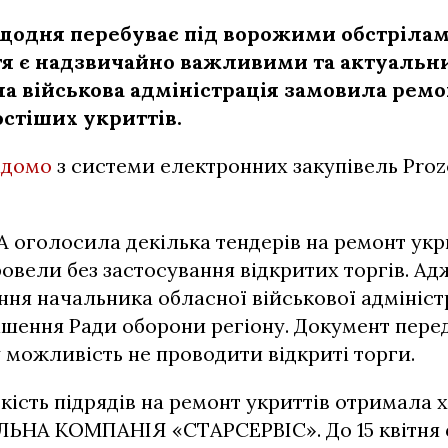
щодня перебуває під ворожими обстрілам
я є надзвичайно важливими та актуальни
а військова адміністрація замовила ремо
стіших укриттів.
ідомо
з системи електронних закупівель Proz
 оголосила декілька тендерів на ремонт укрит
провели без застосування відкритих торгів. Ад
ня начальника обласної військової адмініст
рішення Ради оборони регіону. Документ пере
 можливість не проводити відкриті торги.
кість підрядів на ремонт укриттів отримала 
ЛЬНА КОМПАНІЯ «СТАРСЕРВІС». До 15 квітня