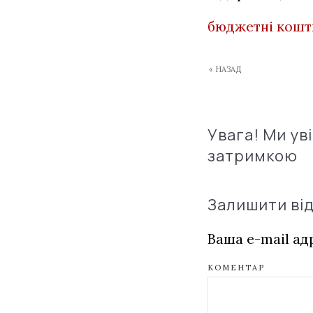
бюджетні кошт
« НАЗАД
Увага! Ми ув
затримкою
Залишити ві
Ваша e-mail а
КОМЕНТАР