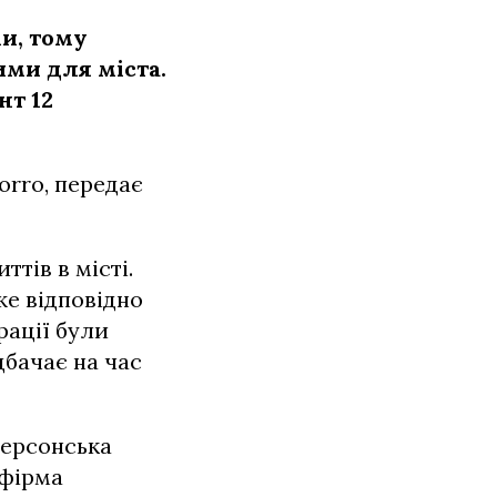
и, тому
ми для міста.
нт 12
orro, передає
тів в місті.
же відповідно
рації були
дбачає на час
херсонська
 фірма