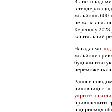
В листопаді м
в тендерах щод
мільйонів 600 
не мала аналог
Херсоні у 2023
капітальний ре
Нагадаємо,
під
мільйони гриве
будівництво укр
переможець зак
Раніше повідом
чиновниці сіль
укриття школи
привласнити гр
підприємця об