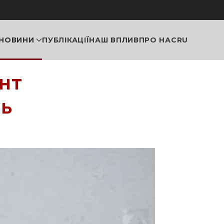
НОВИНИ
ПУБЛІКАЦІЇ
НАШ ВПЛИВ
ПРО НАС
RU
онт
нь