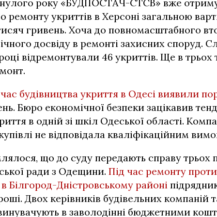
инулого року «БУДПОСТАЧ-СТСВ» вже отрим
о ремонту укриттів в Херсоні загальною варт
тисяч гривень. Хоча до повномасштабного в
ічного досвіду в ремонті захисних споруд. Сл
 році відремонтували 46 укриттів. Ще в трьох
монт.
 час будівництва укриття в Одесі виявили п
нь. Бюро економічної безпеки зацікавив тенд
иття в одній зі шкіл Одеської області. Компа
упівлі не відповідала кваліфікаційним вимо
лялося, що до суду передають справу трьох п
ської ради з Одещини.
Під час ремонту прот
 в Білгород-Дністровському районі
підрядник
оші. Двох керівників будівельних компаній т
винувачують в заволодінні бюджетними кошт