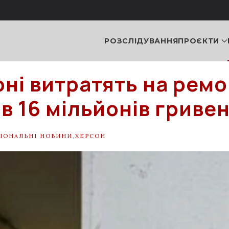
РОЗСЛІДУВАННЯ
ПРОЄКТИ
оні витратять на рем
в 16 мільйонів гриве
ГІОНАЛЬНІ НОВИНИ
,
ХЕРСОН