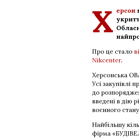
Х
ерсон
укритт
Обласн
найпро
Про це стало
в
Nikcenter
.
Херсонська ОВА
Усі закупівлі 
до розпоряджен
введені в дію 
воєнного стану
Найбільшу кіль
фірма «БУДІВЕ