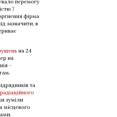
увало перемогу
істю 7
торгнення фірма
ід зазначити, в
 триває
орушень
на 24
ер на
нія –
гам.
ідрядників та
ирадіаційного
и зуміли
а місцевого
ами.