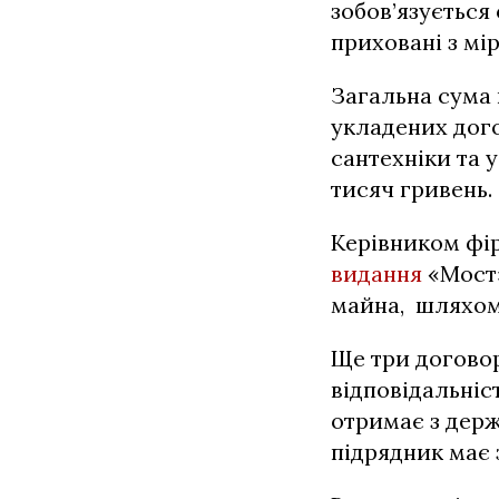
зобов’язується
приховані з мі
Загальна сума 
укладених дого
сантехніки та 
тисяч гривень.
Керівником фі
видання
«Мост»
майна, шляхом
Ще три догово
відповідальні
отримає з держ
підрядник має 