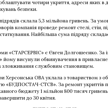
 облаштувати чотири укриття, адреси яких в 
ркувань безпеки.
підрядів склала 5,3 мільйона гривень. За ум
ворів компанія проведе ремонт стелі, стін, п
устаткування. Найбільша сума підряду складає
рми «СТАРСЕРВІС» є Євген Долгошеєнко. За 
 йому висунули обвинувачення в привласнен
 зловживання службовим становищем.
ри Херсонська ОВА уклала з товариством з 
стю «БУДПОСТАЧ-СТСВ». За ремонт укриттів 
авного бюджету 1 мільйон 800 тисяч гривень.
завершити до 30 квітня.