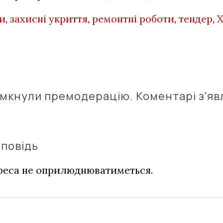
и
,
захисні укриття
,
ремонтні роботи
,
тендер
,
Х
імкнули премодерацію. Коментарі з'яв
дповідь
дреса не оприлюднюватиметься.