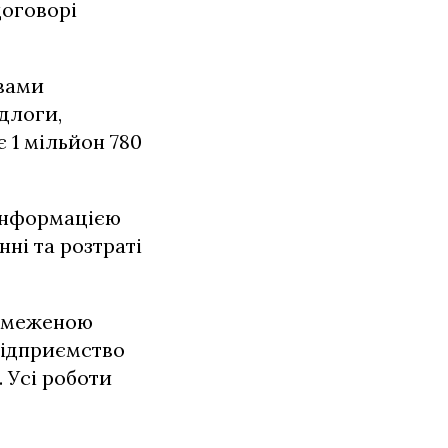
договорі
овами
ідлоги,
 1 мільйон 780
інформацією
ні та розтраті
обмеженою
підприємство
 Усі роботи