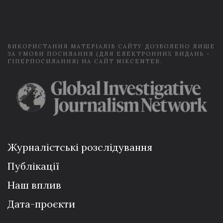
i
l
*
ВИКОРИСТАННЯ МАТЕРІАЛІВ САЙТУ ДОЗВОЛЕНО ЛИШЕ
ЗА УМОВИ ПОСИЛАННЯ (ДЛЯ ЕЛЕКТРОННИХ ВИДАНЬ -
ГІПЕРПОСИЛАННЯ) НА САЙТ NIKCENTER.
Журналістські розслідування
Публікації
Наш вплив
Дата-проєкти