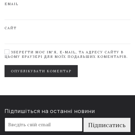
EMAIL
САЙТ
ЗБЕРЕГТИ МОЄ ІМ'Я, E-MAIL, ТА АДРЕСУ САЙТУ В
ЦЬОМУ БРАУЗЕРІ ДЛЯ МОЇХ ПОДАЛЬШИХ КОМЕНТАРІВ.
ОПУБЛІКУВАТИ КОМЕНТАР
Підпишіться на останні новини
E
Підписатись
m
a