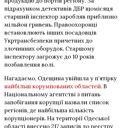
продукцію до портів регіону. За
підрахунком детективів ДБР щомісяця
старший інспектор заробляв приблизно
мільйон гривень. Правоохоронці
встановлюють інших посадовців
Укртрансбезпеки причетних до
злочинних оборудок. Старшому
інспектору загрожує до 10 років
позбавлення волі.
Нагадаємо, Одещина увійшла у п’ятірку
найбільш корумпованих областей
. В
Національному агентстві з питань
запобігання корупції назвали список
регіонів, де найбільша кількість
корупціонерів. На території Одеської
області внесено 217 записів до реєстру