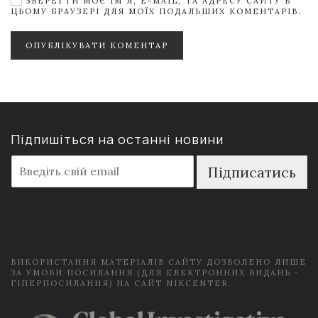
ЗБЕРЕГТИ МОЄ ІМ'Я, E-MAIL, ТА АДРЕСУ САЙТУ В
ЦЬОМУ БРАУЗЕРІ ДЛЯ МОЇХ ПОДАЛЬШИХ КОМЕНТАРІВ.
ОПУБЛІКУВАТИ КОМЕНТАР
Підпишіться на останні новини
E
Підписатись
m
a
i
l
*
ВИКОРИСТАННЯ МАТЕРІАЛІВ САЙТУ ДОЗВОЛЕНО ЛИШЕ
ЗА УМОВИ ПОСИЛАННЯ (ДЛЯ ЕЛЕКТРОННИХ ВИДАНЬ -
ГІПЕРПОСИЛАННЯ) НА САЙТ NIKCENTER.