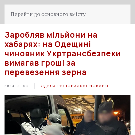
Перейти до основного вмісту
Заробляв мільйони на
хабарях: на Одещині
чиновник Укртрансбезпеки
вимагав гроші за
перевезення зерна
2024-01-03
ОДЕСА
,
РЕГІОНАЛЬНІ НОВИНИ