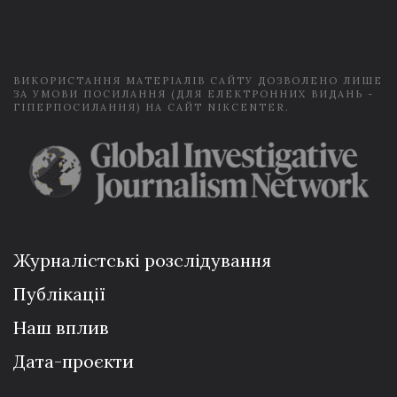
i
l
*
ВИКОРИСТАННЯ МАТЕРІАЛІВ САЙТУ ДОЗВОЛЕНО ЛИШЕ
ЗА УМОВИ ПОСИЛАННЯ (ДЛЯ ЕЛЕКТРОННИХ ВИДАНЬ -
ГІПЕРПОСИЛАННЯ) НА САЙТ NIKCENTER.
Журналістські розслідування
Публікації
Наш вплив
Дата-проєкти