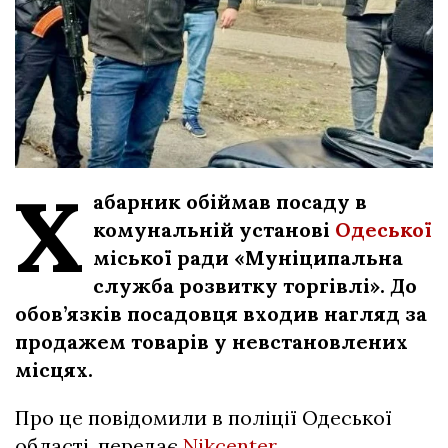
Х
абарник обіймав посаду в
комунальній установі
Одеської
міської ради «Муніципальна
служба розвитку торгівлі». До
обов’язків посадовця входив нагляд за
продажем товарів у невстановлених
місцях.
Про це повідомили в поліції Одеської
області, передає
Nikcenter
.