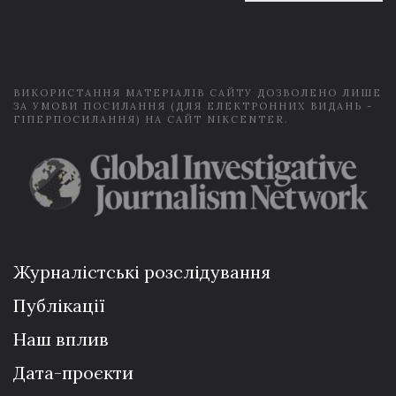
a
i
l
*
ВИКОРИСТАННЯ МАТЕРІАЛІВ САЙТУ ДОЗВОЛЕНО ЛИШЕ
ЗА УМОВИ ПОСИЛАННЯ (ДЛЯ ЕЛЕКТРОННИХ ВИДАНЬ -
ГІПЕРПОСИЛАННЯ) НА САЙТ NIKCENTER.
Журналістські розслідування
Публікації
Наш вплив
Дата-проєкти