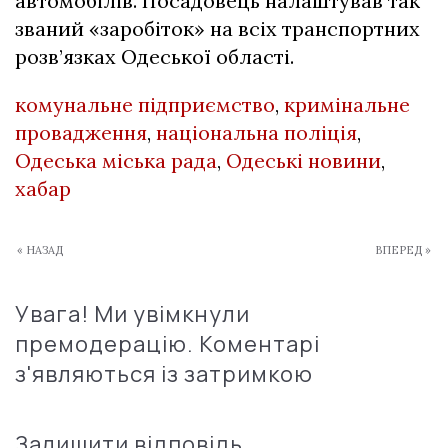
автомобілів. Посадовець налаштував так
званий «заробіток» на всіх транспортних
розв’язках Одеської області.
комунальне підприємство
,
кримінальне
провадження
,
національна поліція
,
Одеська міська рада
,
Одеські новини
,
хабар
« НАЗАД
ВПЕРЕД »
Увага! Ми увімкнули
премодерацію. Коментарі
з'являються із затримкою
Залишити відповідь