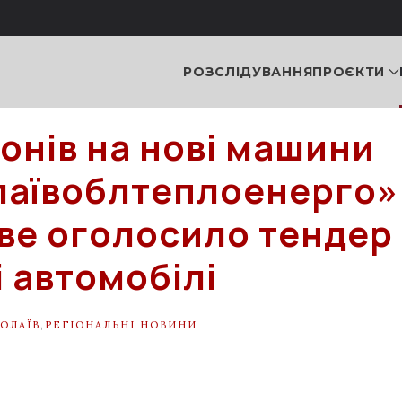
РОЗСЛІДУВАННЯ
ПРОЄКТИ
йонів на нові машини
аївоблтеплоенерго»
ве оголосило тендер
і автомобілі
ОЛАЇВ
,
РЕГІОНАЛЬНІ НОВИНИ