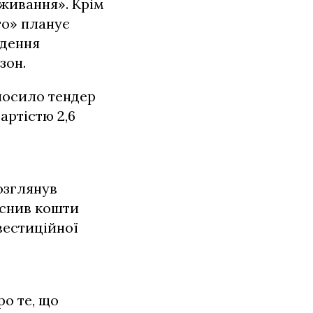
иживання». Крім
го» планує
едення
зон.
лосило тендер
артістю 2,6
озглянув
аснив кошти
вестиційної
ро те, що