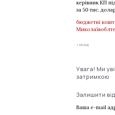
керівник КП пі
за 50 тис. долар
бюджетні кошт
Миколаївоблт
« НАЗАД
Увага! Ми ув
затримкою
Залишити ві
Ваша e-mail а