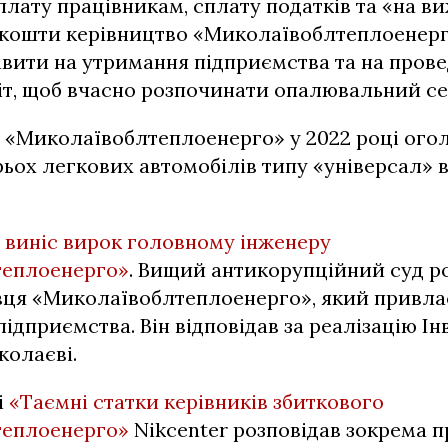
рплату працівникам, сплату податків та «на в
і кошти керівництво «Миколаївоблтеплоенер
вити на утримання підприємства та на пров
т, щоб вчасно розпочинати опалювальний се
 «Миколаївоблтеплоенерго» у 2022 році ого
рьох легкових автомобілів типу «універсал» в
д
виніс вирок головному інженеру
теплоенерго»
. Вищий антикорупційний суд р
вця «Миколаївоблтеплоенерго», який привл
ідприємства. Він відповідав за реалізацію Ін
колаєві.
і
«Таємні статки керівників збиткового
теплоенерго»
Nikcenter розповідав зокрема п