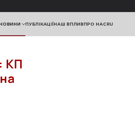
НОВИНИ
ПУБЛІКАЦІЇ
НАШ ВПЛИВ
ПРО НАС
RU
: КП
 на