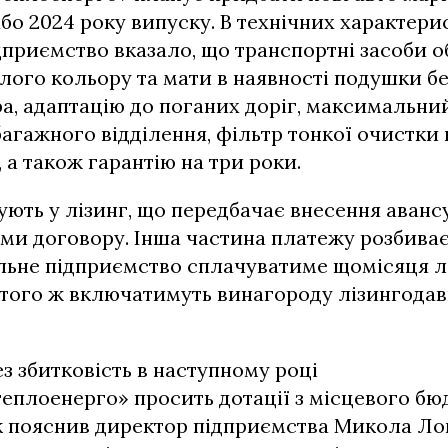
або 2024 року випуску. В технічних характери
приємство вказало, що транспортні засоби о
ілого кольору та мати в наявності подушки б
ра, адаптацію до поганих доріг, максимальн
багажного відділення, фільтр тонкої очистки 
 а також гарантію на три роки.
ують у лізинг, що передбачає внесення авансу
суми договору. Інша частина платежу розбиває
льне підприємство сплачуватиме щомісяця л
о того ж включатимуть винагороду лізингодав
ез збитковість в наступному році
плоенерго» просить дотації з місцевого бюд
к пояснив директор підприємства Микола Лог