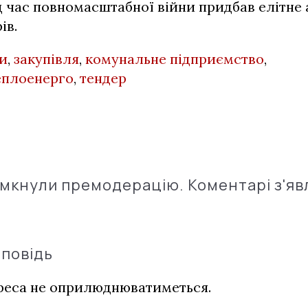
д час повномасштабної війни придбав елітне 
ів.
и
,
закупівля
,
комунальне підприємство
,
еплоенерго
,
тендер
імкнули премодерацію. Коментарі з'яв
дповідь
дреса не оприлюднюватиметься.