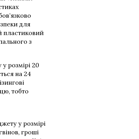
стиках
бов’язково
езпеки для
ий пластиковий
пального з
 у розмірі 20
ться на 24
ізингові
цю, тобто
жету у розмірі
вінов, гроші