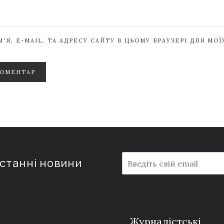
'Я, E-MAIL, ТА АДРЕСУ САЙТУ В ЦЬОМУ БРАУЗЕРІ ДЛЯ МО
КОМЕНТАР
E
останні новини
m
a
i
l
*
Журналістські