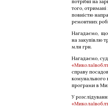
потрібні на за
того, отриман
повністю напра
ремонтних робі
Нагадаємо, що
на закупівлю т
млн грн.
Нагадаємо, су
«Миколаївобл
справу посадо
комунального п
програми в Ми
У розслідуванн
«Миколаївобл