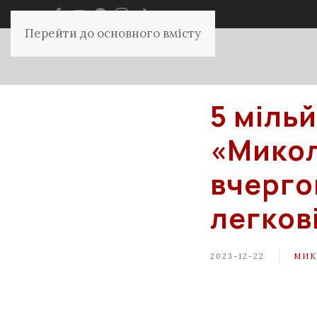
Перейти до основного вмісту
5 міль
«Микол
вчерго
легков
2023-12-22
МИК