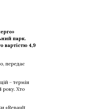
ерго»
ьний парк.
о вартістю 4,9
o, передає
цій – термін
4 року. Хто
и «Renault