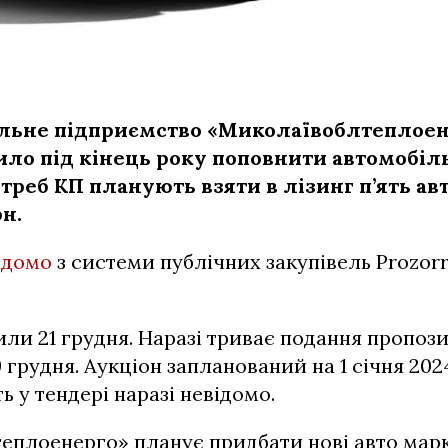
льне підприємство «Миколаївоблтеплоен
ло під кінець року поповнити автомобіл
треб КП планують взяти в лізинг п’ять авт
н.
ідомо
з системи публічних закупівель Prozorr
ли 21 грудня. Наразі триває подання пропози
 грудня. Аукціон запланований на 1 січня 202
ь у тендері наразі невідомо.
еплоенерго» планує придбати нові авто марк