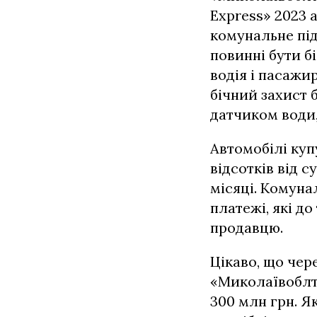
Express» 2023 
комунальне під
повинні бути б
водія і пасажи
бічний захист 
датчиком води,
Автомобілі куп
відсотків від 
місяці. Комуна
платежі, які д
продавцю.
Цікаво, що чер
«Миколаївоблте
300 млн грн. Я