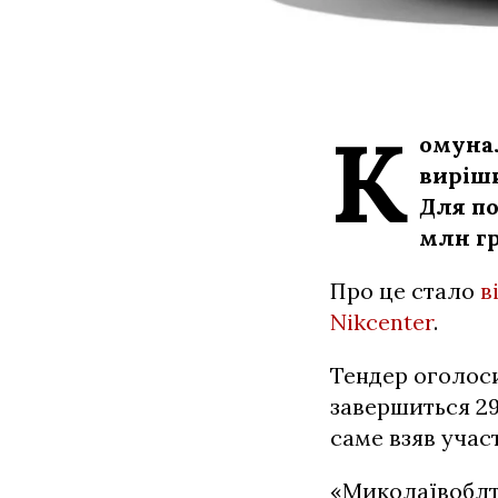
К
омуна
виріши
Для по
млн гр
Про це стало
в
Nikcenter
.
Тендер оголоси
завершиться 29
саме взяв участ
«Миколаївоблт