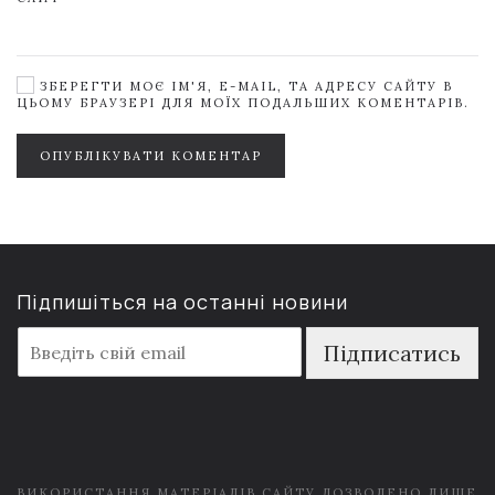
ЗБЕРЕГТИ МОЄ ІМ'Я, E-MAIL, ТА АДРЕСУ САЙТУ В
ЦЬОМУ БРАУЗЕРІ ДЛЯ МОЇХ ПОДАЛЬШИХ КОМЕНТАРІВ.
ОПУБЛІКУВАТИ КОМЕНТАР
Підпишіться на останні новини
E
Підписатись
m
a
i
l
*
ВИКОРИСТАННЯ МАТЕРІАЛІВ САЙТУ ДОЗВОЛЕНО ЛИШЕ