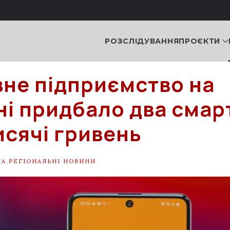
РОЗСЛІДУВАННЯ
ПРОЄКТИ
не підприємство на
і придбало два сма
исячі гривень
СА
,
РЕГІОНАЛЬНІ НОВИНИ