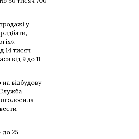
ю 30 тисяч 700
 продажі у
придбати,
гія».
д 14 тисяч
я від 9 до 11
 на відбудову
 Служба
і оголосила
овести
 до 25