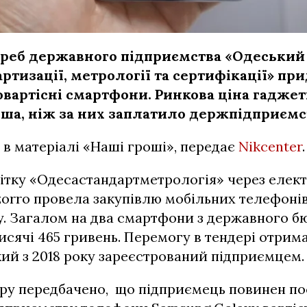
треб державного підприємства «Одеський
ртизації, метрології та сертифікації» пр
овартісні смартфони. Ринкова ціна гаджет
ша, ніж за них заплатило держпідприємс
в матеріалі «Наші гроші», передає
Nikcenter
.
літку «Одесастандартметрологія» через елек
zorro провела закупівлю мобільних телефоні
y. Загалом на два смартфони з державного б
исячі 465 гривень. Перемогу в тендері отрима
ий з 2018 року зареєстрований підприємцем.
ру передбачено, що підприємець повинен по