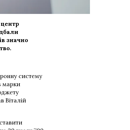
 центр
идбали
ів значно
тво.
тронну систему
в марки
юджету
в Віталій
ставити