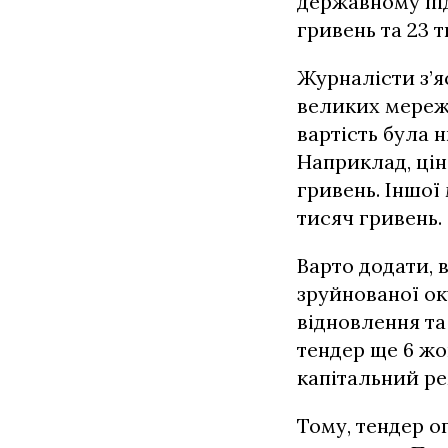
державному пі
гривень та 23 т
Журналісти з’я
великих мереже
вартість була 
Наприклад, цін
гривень. Іншої
тисяч гривень.
Варто додати, 
зруйнованої ок
відновлення та
тендер ще 6 жо
капітальний ре
Тому, тендер о