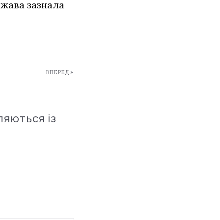
ржава зазнала
ВПЕРЕД »
ляються із