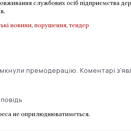
ловживання службових осіб підприємства де
в.
ькі новини
,
порушення
,
тендер
імкнули премодерацію. Коментарі з'яв
дповідь
дреса не оприлюднюватиметься.