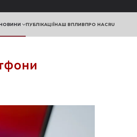
НОВИНИ
ПУБЛІКАЦІЇ
НАШ ВПЛИВ
ПРО НАС
RU
ртфони