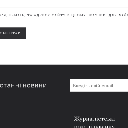
'Я, E-MAIL, ТА АДРЕСУ САЙТУ В ЦЬОМУ БРАУЗЕРІ ДЛЯ МО
КОМЕНТАР
E
останні новини
m
a
i
l
*
Журналістські
розслідування