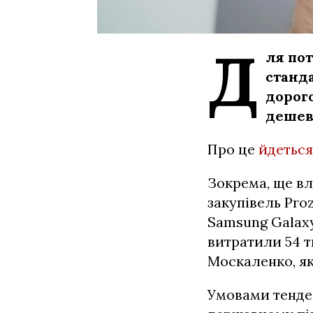
Д
ля по
станда
дорог
дешев
Про це
йдеться
Зокрема, ще в
закупівель Pro
Samsung Galax
витратили 54 т
Москаленко, як
Умовами тенде