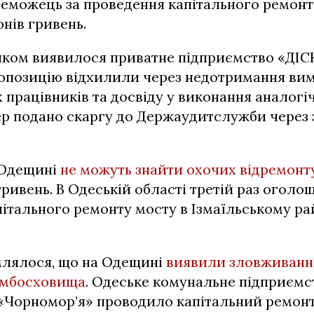
реможець за проведення капітального ремон
онів гривень.
ком виявилося приватне підприємство «ДІСК
опозицію відхилили через недотримання вимо
 працівників та досвіду у виконання аналогіч
дер подано скаргу до Держаудитслужби через
 Одещині
не можуть знайти охочих відремонт
гривень. В Одеській області третій раз оголо
ітального ремонту мосту в Ізмаїльському ра
млялося, що на Одещині
виявили зловживання
омбосховища
. Одеське комунальне підприємс
«Чорномор’я» проводило капітальний ремонт