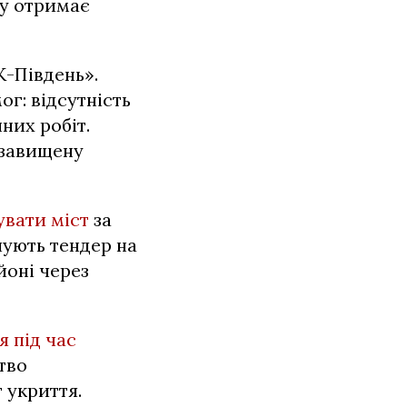
ту отримає
-Південь».
г: відсутність
них робіт.
 завищену
увати міст
за
шують тендер на
йоні через
 під час
тво
 укриття.