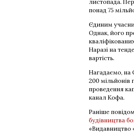
листопада. Пе
понад 75 мільй
Єдиним учасни
Однак, його пр
кваліфікованих
Наразі на тен
вартість.
Нагадаємо, на
200 мільйонів 
проведення кап
канал Кофа.
Раніше повідо
будівництва б
«Видавництво 