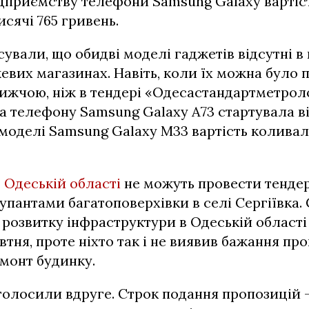
дприємству телефони Samsung Galaxy вартіст
исячі 765 гривень.
сували, що обидві моделі гаджетів відсутні в
вих магазинах. Навіть, коли їх можна було 
нижчою, ніж в тендері «Одесастандартметроло
а телефону Samsung Galaxy A73 стартувала ві
 моделі Samsung Galaxy M33 вартість коливалас
в
Одеській області
не можуть провести тендер
упантами багатоповерхівки в селі Сергіївка.
 розвитку інфраструктури в Одеській област
втня, проте ніхто так і не виявив бажання пр
монт будинку.
голосили вдруге. Строк подання пропозицій –