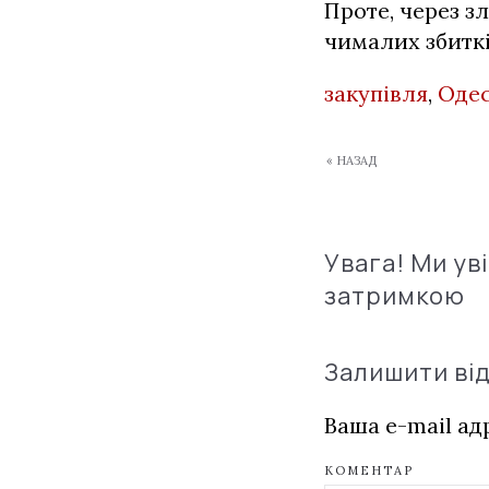
Проте, через з
чималих збиткі
закупівля
,
Одес
« НАЗАД
Увага! Ми ув
затримкою
Залишити ві
Ваша e-mail а
КОМЕНТАР