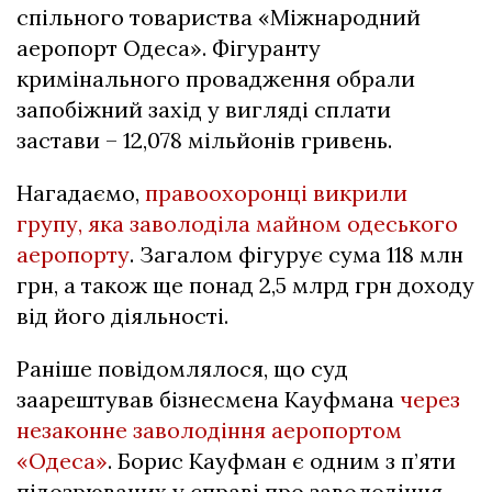
спільного товариства «Міжнародний
аеропорт Одеса». Фігуранту
кримінального провадження обрали
запобіжний захід у вигляді сплати
застави – 12,078 мільйонів гривень.
Нагадаємо,
правоохоронці викрили
групу, яка заволоділа майном одеського
аеропорту
. Загалом фігурує сума 118 млн
грн, а також ще понад 2,5 млрд грн доходу
від його діяльності.
Раніше повідомлялося, що суд
заарештував бізнесмена Кауфмана
через
незаконне заволодіння аеропортом
«Одеса»
. Борис Кауфман є одним з п’яти
підозрюваних у справі про заволодіння