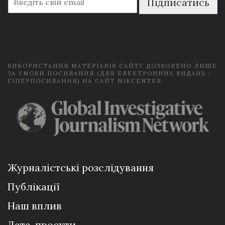
Підписатись
m
a
i
l
*
ВИКОРИСТАННЯ МАТЕРІАЛІВ САЙТУ ДОЗВОЛЕНО ЛИШЕ
ЗА УМОВИ ПОСИЛАННЯ (ДЛЯ ЕЛЕКТРОННИХ ВИДАНЬ -
ГІПЕРПОСИЛАННЯ) НА САЙТ NIKCENTER.
Журналістські розслідування
Публікації
Наш вплив
Дата-проєкти