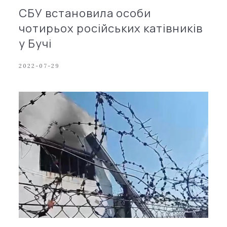
СБУ встановила особи
чотирьох російських катівників
у Бучі
2022-07-29