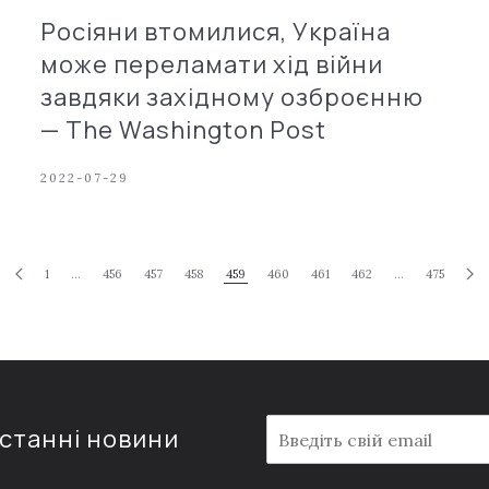
Росіяни втомилися, Україна
може переламати хід війни
завдяки західному озброєнню
— The Washington Post
2022-07-29
1
…
456
457
458
459
460
461
462
…
475
E
останні новини
m
a