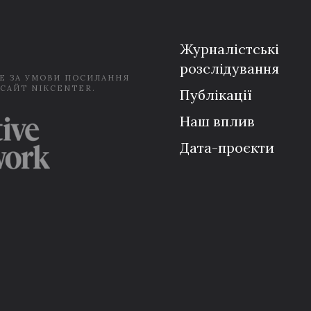
i
l
*
Журналістські
розслідування
Е ЗА УМОВИ ПОСИЛАННЯ
 САЙТ NIKCENTER.
Публікації
Наш вплив
Дата-проєкти