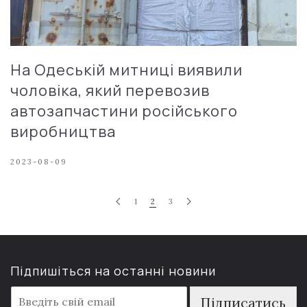
На Одеській митниці виявили
чоловіка, який перевозив
автозапчастини російського
виробництва
2023-08-09
1
2
3
Підпишіться на останні новини
E
Підписатись
m