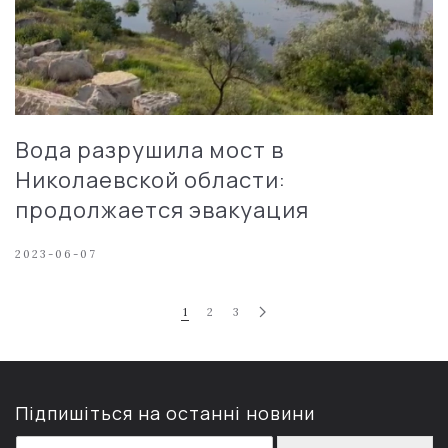
Вода разрушила мост в
Николаевской области:
продолжается эвакуация
2023-06-07
1
2
3
Підпишіться на останні новини
E