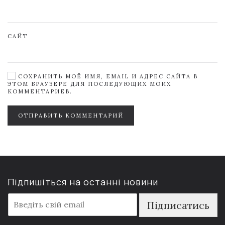
САЙТ
СОХРАНИТЬ МОЁ ИМЯ, EMAIL И АДРЕС САЙТА В
ЭТОМ БРАУЗЕРЕ ДЛЯ ПОСЛЕДУЮЩИХ МОИХ
КОММЕНТАРИЕВ.
ОТПРАВИТЬ КОММЕНТАРИЙ
Підпишіться на останні новини
E
Підписатись
m
a