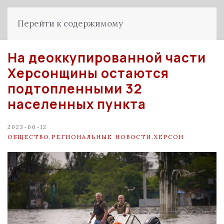
Перейти к содержимому
На деоккупированной части
Херсонщины остаются
подтопленными 32
населенных пункта
2023-06-12
ОБЩЕСТВО
,
РЕГИОНАЛЬНЫЕ НОВОСТИ
,
ХЕРСОН