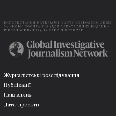
i
l
*
ВИКОРИСТАННЯ МАТЕРІАЛІВ САЙТУ ДОЗВОЛЕНО ЛИШЕ
ЗА УМОВИ ПОСИЛАННЯ (ДЛЯ ЕЛЕКТРОННИХ ВИДАНЬ -
ГІПЕРПОСИЛАННЯ) НА САЙТ NIKCENTER.
Журналістські розслідування
Публікації
Наш вплив
Дата-проєкти