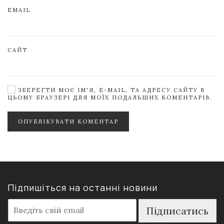
EMAIL
САЙТ
ЗБЕРЕГТИ МОЄ ІМ'Я, E-MAIL, ТА АДРЕСУ САЙТУ В
ЦЬОМУ БРАУЗЕРІ ДЛЯ МОЇХ ПОДАЛЬШИХ КОМЕНТАРІВ.
ОПУБЛІКУВАТИ КОМЕНТАР
Підпишіться на останні новини
E
Підписатись
m
a