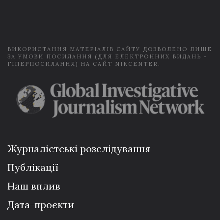
i
l
*
ВИКОРИСТАННЯ МАТЕРІАЛІВ САЙТУ ДОЗВОЛЕНО ЛИШЕ
ЗА УМОВИ ПОСИЛАННЯ (ДЛЯ ЕЛЕКТРОННИХ ВИДАНЬ -
ГІПЕРПОСИЛАННЯ) НА САЙТ NIKCENTER.
Журналістські розслідування
Публікації
Наш вплив
Дата-проєкти