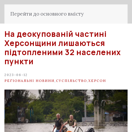
Перейти до основного вмісту
На деокупованій частині
Херсонщини лишаються
підтопленими 32 населених
пункти
2023-06-12
РЕГІОНАЛЬНІ НОВИНИ
,
СУСПІЛЬСТВО
,
ХЕРСОН