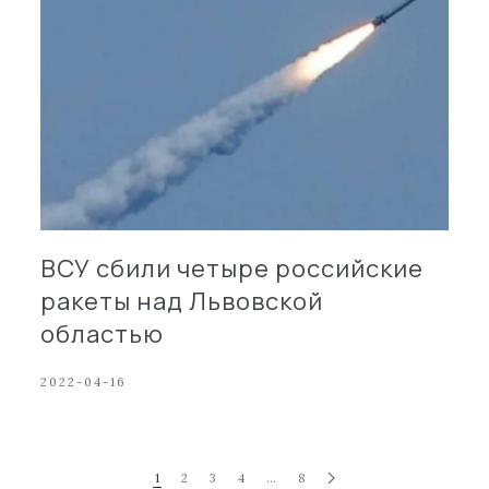
ВСУ сбили четыре российские
ракеты над Львовской
областью
2022-04-16
1
2
3
4
…
8