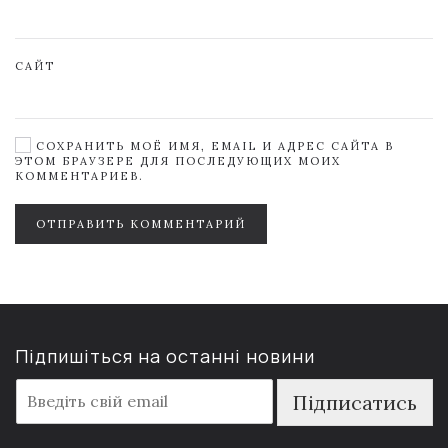
САЙТ
СОХРАНИТЬ МОЁ ИМЯ, EMAIL И АДРЕС САЙТА В
ЭТОМ БРАУЗЕРЕ ДЛЯ ПОСЛЕДУЮЩИХ МОИХ
КОММЕНТАРИЕВ.
ОТПРАВИТЬ КОММЕНТАРИЙ
Підпишіться на останні новини
E
Підписатись
m
a
i