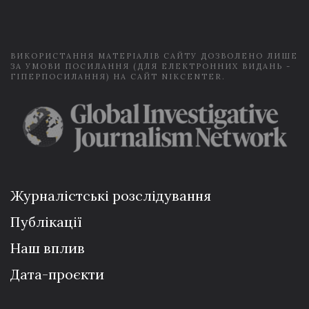
l
*
ВИКОРИСТАННЯ МАТЕРІАЛІВ САЙТУ ДОЗВОЛЕНО ЛИШЕ
ЗА УМОВИ ПОСИЛАННЯ (ДЛЯ ЕЛЕКТРОННИХ ВИДАНЬ -
ГІПЕРПОСИЛАННЯ) НА САЙТ NIKCENTER.
Журналістські розслідування
Публікації
Наш вплив
Дата-проєкти