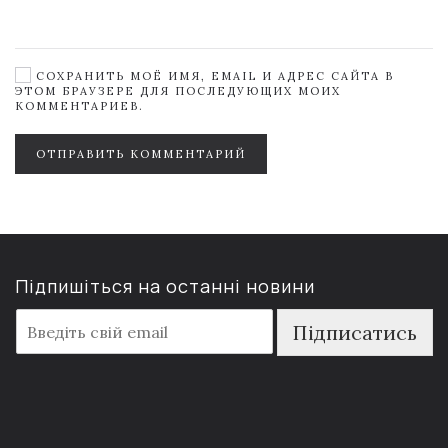
СОХРАНИТЬ МОЁ ИМЯ, EMAIL И АДРЕС САЙТА В
ЭТОМ БРАУЗЕРЕ ДЛЯ ПОСЛЕДУЮЩИХ МОИХ
КОММЕНТАРИЕВ.
ОТПРАВИТЬ КОММЕНТАРИЙ
Підпишіться на останні новини
E
Підписатись
m
a
i
l
*