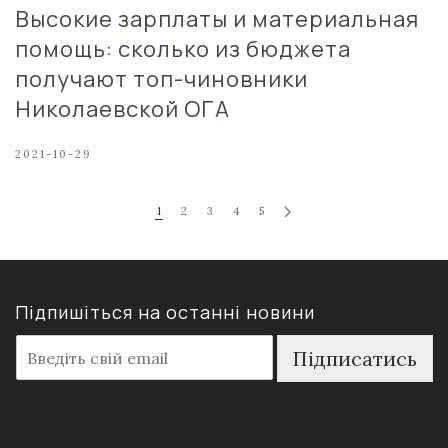
Высокие зарплаты и материальная
помощь: сколько из бюджета
получают топ-чиновники
Николаевской ОГА
2021-10-29
1
2
3
4
5
Підпишіться на останні новини
E
Підписатись
m
a
i
l
*